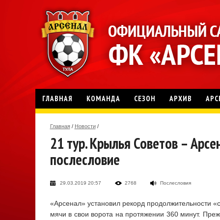
ГЛАВНАЯ
КОМАНДА
СЕЗОН
АРХИВ
АРС
Главная
/
Новости
/
21 тур. Крылья Советов – Арсен
послесловие
29.03.2019 20:57
2768
Послесловия
«Арсенал» установил рекорд продолжительности «с
мячи в свои ворота на протяжении 360 минут. Пре