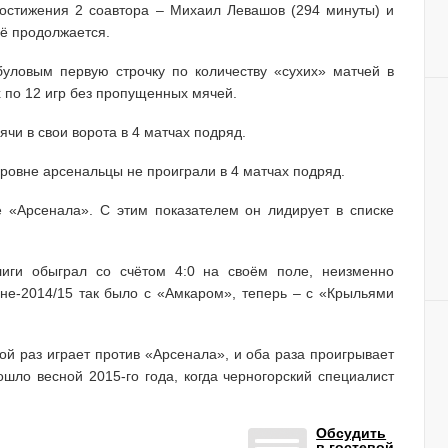
достижения 2 соавтора – Михаил Левашов (294 минуты) и
щё продолжается.
уловым первую строчку по количеству «сухих» матчей в
х по 12 игр без пропущенных мячей.
чи в свои ворота в 4 матчах подряд.
ровне арсенальцы не проиграли в 4 матчах подряд.
е «Арсенала». С этим показателем он лидирует в списке
лиги обыграл со счётом 4:0 на своём поле, неизменно
оне-2014/15 так было с «Амкаром», теперь – с «Крыльями
ой раз играет против «Арсенала», и оба раза проигрывает
шло весной 2015-го года, когда черногорский специалист
Обсудить
в гостевой