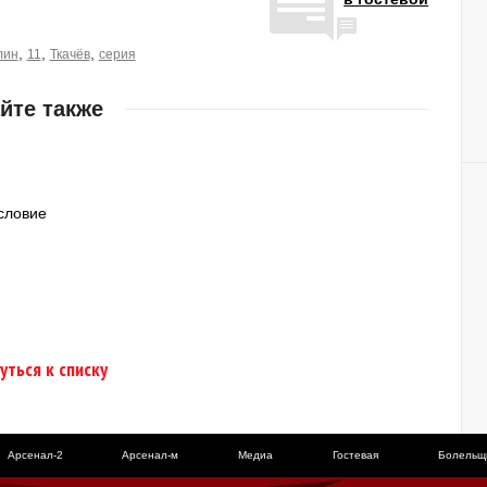
,
,
,
лин
11
Ткачёв
серия
йте также
есловие
уться к списку
Арсенал-2
Арсенал-м
Медиа
Гостевая
Болельщ