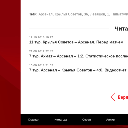
,
,
,
,
,
Теги:
Арсенал
Крылья Советов
36
Левашов
1
Нигматул
Чита
19.10.2016 19:27
11 тур. Крылья Советов – Арсенал. Перед матчем
21.08.2017 22:45
7 тур. Ахмат – Арсенал – 1:2. Статистическое посл
15.09.2018 21:52
7 тур. Арсенал – Крылья Советов – 4:0. Видеоотчёт
Верн
Главная
Команда
Сезон
Архив