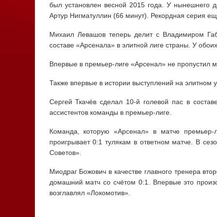
был установлен весной 2015 года. У нынешнего 
Артур Нигматуллин (66 минут). Рекордная серия е
Михаил Левашов теперь делит с Владимиром Габ
составе «Арсенала» в элитной лиге страны. У обои
Впервые в премьер-лиге «Арсенал» не пропустил мя
Также впервые в истории выступлений на элитном у
Сергей Ткачёв сделал 10-й голевой пас в состав
ассистентов команды в премьер-лиге.
Команда, которую «Арсенал» в матче премьер-
проигрывает 0:1 тулякам в ответном матче. В сез
Советов».
Миодраг Божович в качестве главного тренера втор
домашний матч со счётом 0:1. Впервые это произо
возглавлял «Локомотив».