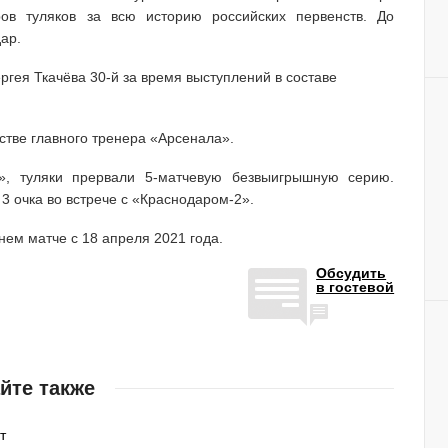
ов туляков за всю историю российских первенств. До
ар.
ргея Ткачёва 30-й за время выступлений в составе
стве главного тренера «Арсенала».
у», туляки прервали 5-матчевую безвыигрышную серию.
3 очка во встрече с «Краснодаром-2».
ем матче с 18 апреля 2021 года.
Обсудить
в гостевой
йте также
т