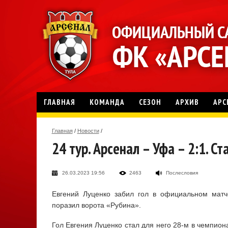
ГЛАВНАЯ
КОМАНДА
СЕЗОН
АРХИВ
АРС
Главная
/
Новости
/
24 тур. Арсенал – Уфа – 2:1. С
26.03.2023 19:56
2463
Послесловия
Евгений Луценко забил гол в официальном матч
поразил ворота «Рубина».
Гол Евгения Луценко стал для него 28-м в чемпион