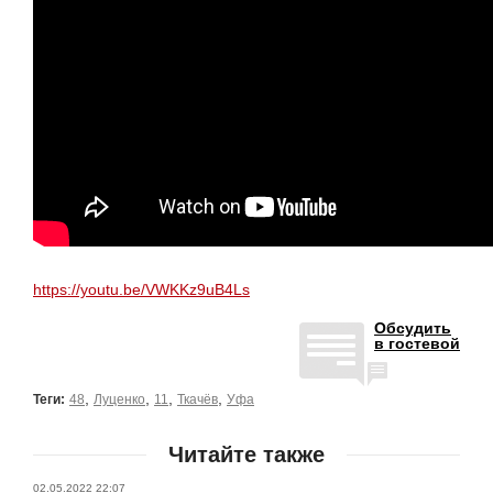
https://youtu.be/VWKKz9uB4Ls
Обсудить
в гостевой
,
,
,
,
Теги:
48
Луценко
11
Ткачёв
Уфа
Читайте также
02.05.2022 22:07