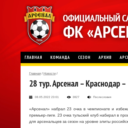
ГЛАВНАЯ
КОМАНДА
СЕЗОН
АРХИВ
АРС
Главная
/
Новости
/
28 тур. Арсенал – Краснодар –
08.05.2022 23:01
3827
Послесловия
«Арсенал» набрал 23 очка в чемпионате и избежа
премьер-лиге. 23 очка тульский клуб набирал в п
для арсенальцев за сезон на уровне элиты российс