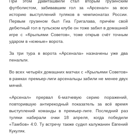
При этом Давиташвили стал вторым грузинским
футболистом, забивавшим гол за «Арсенал» за всю
историю выступлений туляков в чемпионатах России.
Первым грузином был Гиа Григалава, причём свой
дебютный гол в тульском клубе он тоже забил в домашней
игре с «Крыльями Советов», тоже открыв счёт точным
ударом в «южные» ворота.
За три тура в ворота «Арсенала» назначены уже два
пенальти.
Во всех четырёх домашних матчах с «Крыльями Советов»
в рамках премьер-лиги арсенальцы забили не менее двух
мячей.
«Арсенал» прервал 6-матчевую серию поражений,
повторившую антирекодный показатель за всё время
выступлений команды в премьер-лиге. Последний раз
туляки набирали очки 18 апреля, когда победили
«Тамбов» 4:0. Ту встречу также судил калужанин Евгений
Кукуляк.