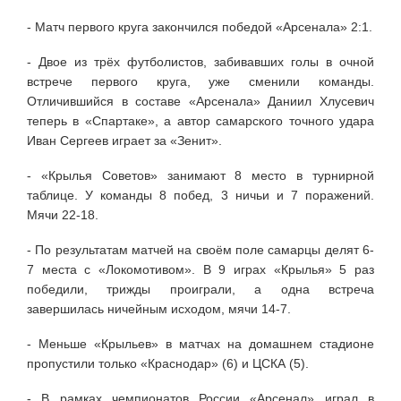
- Матч первого круга закончился победой «Арсенала» 2:1.
- Двое из трёх футболистов, забивавших голы в очной
встрече первого круга, уже сменили команды.
Отличившийся в составе «Арсенала» Даниил Хлусевич
теперь в «Спартаке», а автор самарского точного удара
Иван Сергеев играет за «Зенит».
- «Крылья Советов» занимают 8 место в турнирной
таблице. У команды 8 побед, 3 ничьи и 7 поражений.
Мячи 22-18.
- По результатам матчей на своём поле самарцы делят 6-
7 места с «Локомотивом». В 9 играх «Крылья» 5 раз
победили, трижды проиграли, а одна встреча
завершилась ничейным исходом, мячи 14-7.
- Меньше «Крыльев» в матчах на домашнем стадионе
пропустили только «Краснодар» (6) и ЦСКА (5).
- В рамках чемпионатов России «Арсенал» играл в