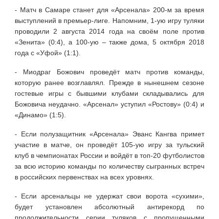
- Матч в Самаре станет для «Арсенала» 200-м за время
выступлений в премьер-лиге. Напомним, 1-ую игру туляки
проводили 2 августа 2014 года на своём поле против
«Зенита» (0:4), а 100-ую – также дома, 5 октября 2018
года с «Уфой» (1:1).
- Миодраг Божович проведёт матч против команды,
которую ранее возглавлял. Прежде в нынешнем сезоне
гостевые игры с бывшими клубами складывались для
Божовича неудачно. «Арсенал» уступил «Ростову» (0:4) и
«Динамо» (1:5).
- Если полузащитник «Арсенала» Эванс Кангва примет
участие в матче, он проведёт 105-ую игру за тульский
клуб в чемпионатах России и войдёт в топ-20 футболистов
за всю историю команды по количеству сыгранных встреч
в российских первенствах на всех уровнях.
- Если арсенальцы не удержат свои ворота «сухими»,
будет установлен абсолютный антирекорд по
продолжительности серии туляков с пропущенными