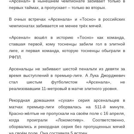
«Арсенал» в нынешнем чемпионате забивает только в
первых таймах, а пропускает – только во вторых.
В очных встречах «Арсенала» и «Тосно» в российских
чемпионатах забивается не менее трёх мячей.
«Арсенал» вошёл в историю «Тосно» как команда,
ставшая первой, кому тосненцы забили гол в элитной
лиге, и первая команда, которую тосненцы обыграли в
РФПЛ.
Арсенальцы не забивают шестой пенальти из девяти за
время выступлений в премьер-лиге. А Лука Джорджевич
стал шестым футболистом «Арсенала», не
реализовавшим 11-метровый в матче элитного уровня.
Рекордная домашняя «сухая» серия арсенальцев в
матчах премьер-лиги оборвалась на 511-й минуте.
Красно-жёлтые не пропускали на своём поле с 16 апреля,
когда проиграли «Локомотиву». Соответственно,
оборвались и рекордная серия без пропущенных мячей
на своём поле. Она составила 5 встреч.