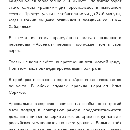
Камран Алиев забил гол на 22-й минуте. Это взятие ворот
стало самым «ранним» для арсенальцев в нынешнем
сезоне. Прежде туляки не забивали мячи до 27-й минуты,
когда Евгений Луценко отличился в поединке со «СКА-
Хабаровск».
В шести из семи проведённых матчах нынешнего
первенства «Арсенал» первым пропускает гол в свои
ворота.
Туляки не вели в счёте на протяжении пяти матчей кряду.
При этом лишь однажды арсенальцы проиграли.
Второй раз в сезоне в ворота «Арсенала» назначается
пенальти. В обоих случаях правила нарушал Илья
Сериков.
Арсенальцы завершают вничью на своём поле третий
матч подряд и повторяют рекорд продолжительности
домашней ничейной серии за всю историю выступлений в
российских чемпионатах на всех уровнях. Больше трёх
раз кряду туляки не играли вничью в родных стенах