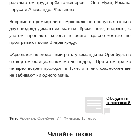
результатом труда трёх голкиперов – Яна Мухи, Романа
Геруса и Александра Фильцова.
Впервые в премьер-лиге «Арсенал» не пропустил голы в
двух подряд домашних матчах. Кроме того, впервые, с
учётом прошлого сезона в элите, красно-жёлтые не
проигрывают дома 3 игры кряду.
«Арсенал» не может выиграть у команды из Оренбурга в
четвёртом официальном матче подряд. При этом три из
четырёх встреч проходят в Туле, и в них красно-жёлтые
не забивают ни одного мяча.
Обсудить
в гостевой
,
,
,
,
,
Теги:
Арсенал
Оренбург
77
Фильцов
1
Герус
Читайте также