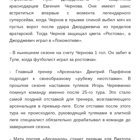
краснодарцев Евгения Чернова. Они имеют шанс
встретиться впервые с момента легендарного
суперсейва, когда Чернов в прыжке спиной выбил мяч из
пустых ворот после удара Джорджевича из пределов
вратарской. Тогда Чернов защищал цвета «Ростова», а
Джорджевич играл в «Локомотиве».
- В нынешнем сезоне на счету Чернова 1 гол. Он забит в
Туле, когда футболист играл за ростовчан.
- Главный тренер «Арсенала» Дмитрий Парфёнов
подходит к своеобразному «рубежу неотставки». В
прошлом сезоне наставник туляков Игорь Черевченко
покинул команду именно после 25-го тура. Это стало
самой поздней отставкой для тренера, возглавляющего
арсенальцев в премьер-лиге. Если отставки после этого
тура не происходило, руководящий туляками в элитной
лиге специалист обязательно дорабатывал в команде до
завершения сезона.
- Матч против «Арсенала» станет первым для Виктора