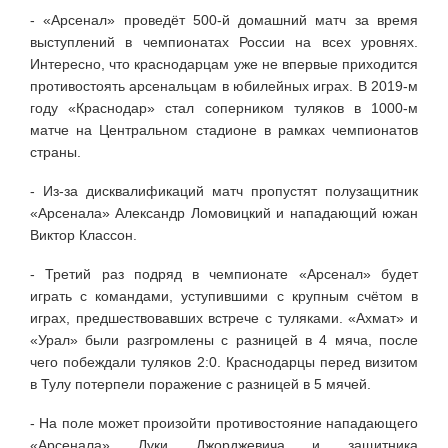
- «Арсенал» проведёт 500-й домашний матч за время
выступлений в чемпионатах России на всех уровнях.
Интересно, что краснодарцам уже не впервые приходится
противостоять арсенальцам в юбилейных играх. В 2019-м
году «Краснодар» стал соперником туляков в 1000-м
матче на Центральном стадионе в рамках чемпионатов
страны.
- Из-за дисквалификаций матч пропустят полузащитник
«Арсенала» Александр Ломовицкий и нападающий южан
Виктор Классон.
- Третий раз подряд в чемпионате «Арсенал» будет
играть с командами, уступившими с крупным счётом в
играх, предшествовавших встрече с туляками. «Ахмат» и
«Урал» были разгромлены с разницей в 4 мяча, после
чего побеждали туляков 2:0. Краснодарцы перед визитом
в Тулу потерпели поражение с разницей в 5 мячей.
- На поле может произойти противостояние нападающего
«Арсенала» Луки Джорджевича и защитника