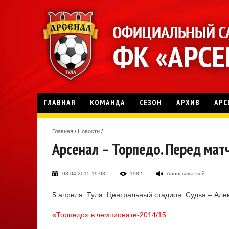
ГЛАВНАЯ
КОМАНДА
СЕЗОН
АРХИВ
АРС
Главная
/
Новости
/
Арсенал – Торпедо. Перед мат
03.04.2015 19:03
1982
Анонсы матчей
5 апреля. Тула. Центральный стадион. Судья – Алек
«Торпедо» в чемпионате-2014/15