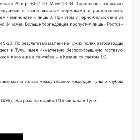
ионате 20 игр. +3=7-10. Мячи 16-34. Торпедовцы занимают
с идущими в «зоне вылета» пермяками и ростовчанами,
м чемпионате – лишь 3. При этом у чёрно-белых одна из
но 34 мяча. Больше торпедовцев пропустил лишь «Ростов»
и 9-20. По результатам матчей на чужих полях автозаводцы
жают в Тулу, имея 4-матчевую беспроигрышную гостевую
жом поле ещё в сентябре – в Казани со счётом 1:2.
ные матчи только между главной командой Тулы и клубом
1998), оба раза на стадии 1/16 финала в Туле.