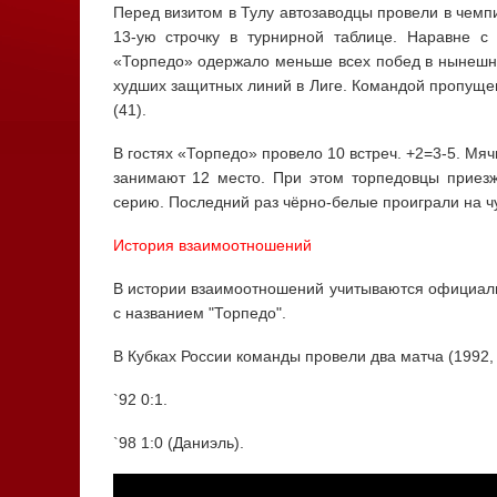
Перед визитом в Тулу автозаводцы провели в чемп
13-ую строчку в турнирной таблице. Наравне 
«Торпедо» одержало меньше всех побед в нынешне
худших защитных линий в Лиге. Командой пропуще
(41).
В гостях «Торпедо» провело 10 встреч. +2=3-5. Мяч
занимают 12 место. При этом торпедовцы приез
серию. Последний раз чёрно-белые проиграли на чу
История взаимоотношений
В истории взаимоотношений учитываются официаль
с названием "Торпедо".
В Кубках России команды провели два матча (1992, 
`92 0:1.
`98 1:0 (Даниэль).