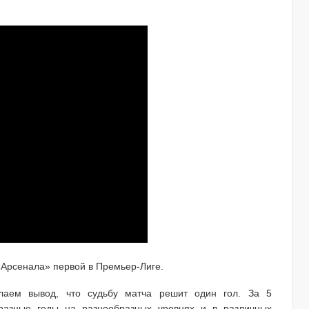
«Арсенала» первой в Премьер-Лиге.
елаем вывод, что судьбу матча решит один гол. За 5
разные годы на разнообразных уровнях и в различных