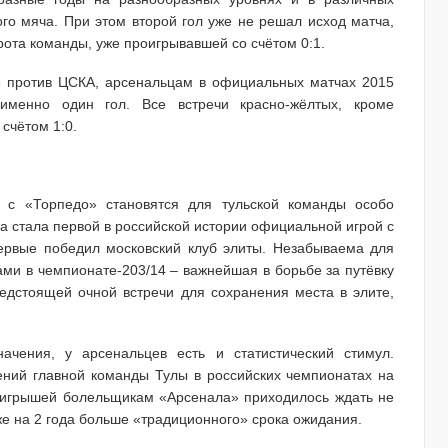
го мяча. При этом второй гол уже не решал исход матча,
рота команды, уже проигрывавшей со счётом 0:1.
» против ЦСКА, арсенальцам в официальных матчах 2015
именно один гол. Все встречи красно-жёлтых, кроме
счётом 1:0.
и с «Торпедо» становятся для тульской команды особо
а стала первой в российской истории официальной игрой с
ервые победил московский клуб элиты. Незабываема для
ми в чемпионате-203/14 – важнейшая в борьбе за путёвку
едстоящей очной встречи для сохранения места в элите,
начения, у арсенальцев есть и статистический стимул.
ений главной команды Тулы в российских чемпионатах на
ыигрышей болельщикам «Арсенала» приходилось ждать не
же на 2 года больше «традиционного» срока ожидания.