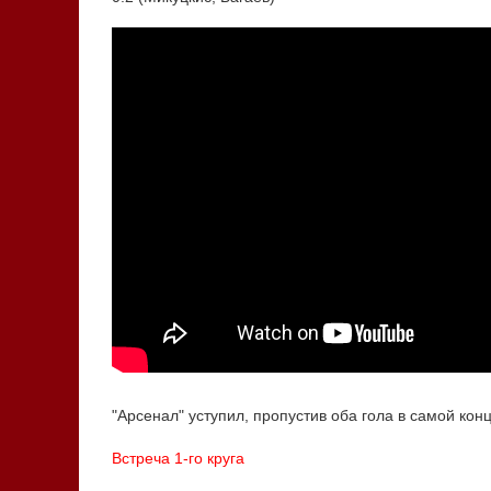
"Арсенал" уступил, пропустив оба гола в самой кон
Встреча 1-го круга