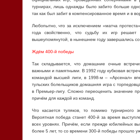
турнирах, лишь однажды было забито больше одно
так как был забит в компенсированное время и в во
Любопытно, что за исключением «матча протеста
года свойственно, что судьбу их игр решает 
вышеупомянутой, в нынешнем году завершались со 
Ждём 400-й победы
Так складывается, что домашние очные встреч
важными и памятными. В 1992 году кубковая встреч
командой высшей лиги, в 1998-м – «Арсенал» вп
тульских болельщиков домашняя игра с торпедовца
в Премьер-лигу. Сложно переоценить значение пр
причём для каждой из команд.
Что касается туляков, то помимо турнирного з
Вероятная победа станет 400-й за время выступл
всех уровнях. Причём, если прежде юбилейных в
более 5 лет, то со времени 300-й победы прошло у