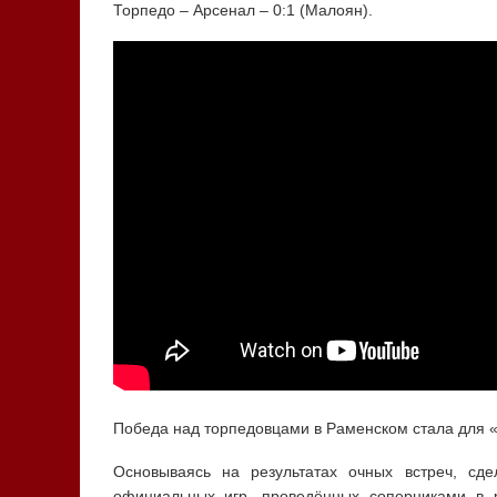
Торпедо – Арсенал – 0:1 (Малоян).
Победа над торпедовцами в Раменском стала для 
Основываясь на результатах очных встреч, сд
официальных игр, проведённых соперниками в 