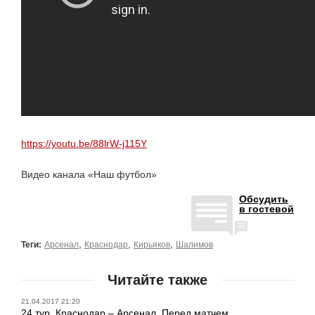
https://youtu.be/88lrW-j115Y
Видео канала «Наш футбол»
Обсудить
в гостевой
,
,
,
Теги:
Арсенал
Краснодар
Кирьяков
Шалимов
Читайте также
21.04.2017 21:20
24 тур. Краснодар – Арсенал. Перед матчем