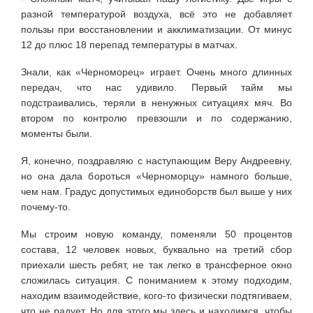
разной температурой воздуха, всё это не добавляет
пользы при восстановлении и акклиматизации. От минус
12 до плюс 18 перепад температуры в матчах.
Знали, как «Черноморец» играет. Очень много длинных
передач, что нас удивило. Первый тайм мы
подстраивались, теряли в ненужных ситуациях мяч. Во
втором по контролю превзошли и по содержанию,
моменты были.
Я, конечно, поздравляю с наступающим Веру Андреевну,
но она дала бороться «Черноморцу» намного больше,
чем нам. Градус допустимых единоборств был выше у них
почему-то.
Мы строим новую команду, поменяли 50 процентов
состава, 12 человек новых, буквально на третий сбор
приехали шесть ребят, не так легко в трансферное окно
сложилась ситуация. С пониманием к этому подходим,
находим взаимодействие, кого-то физически подтягиваем,
что не радует. Но для этого мы здесь и находимся, чтобы