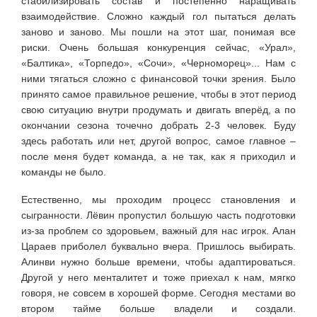
стабилизировать состав и постепенно наращивать
взаимодействие. Сложно каждый гол пытаться делать
заново и заново. Мы пошли на этот шаг, понимая все
риски. Очень большая конкуренция сейчас, «Урал»,
«Балтика», «Торпедо», «Сочи», «Черноморец»... Нам с
ними тягаться сложно с финансовой точки зрения. Было
принято самое правильное решение, чтобы в этот период
свою ситуацию внутри продумать и двигать вперёд, а по
окончании сезона точечно добрать 2-3 человек. Буду
здесь работать или нет, другой вопрос, самое главное –
после меня будет команда, а не так, как я приходил и
команды не было.
Естественно, мы проходим процесс становления и
сыгранности. Лёвин пропустил большую часть подготовки
из-за проблем со здоровьем, важный для нас игрок. Алан
Цараев приболел буквально вчера. Пришлось выбирать.
Алинви нужно больше времени, чтобы адаптироваться.
Другой у него менталитет и тоже приехал к нам, мягко
говоря, не совсем в хорошей форме. Сегодня местами во
втором тайме больше владели и создали.