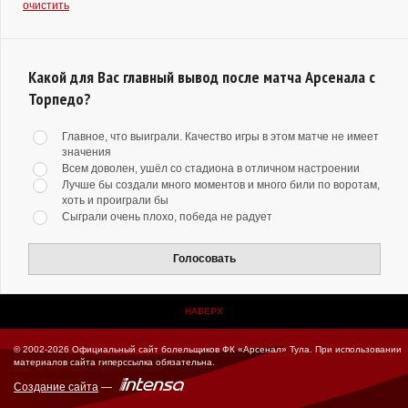
очистить
Какой для Вас главный вывод после матча Арсенала с
Торпедо?
Главное, что выиграли. Качество игры в этом матче не имеет
значения
Всем доволен, ушёл со стадиона в отличном настроении
Лучше бы создали много моментов и много били по воротам,
хоть и проиграли бы
Сыграли очень плохо, победа не радует
Голосовать
НАВЕРХ
© 2002-2026 Официальный сайт болельщиков ФК «Арсенал» Тула.
При использовании
материалов сайта гиперссылка обязательна.
Создание сайта
—