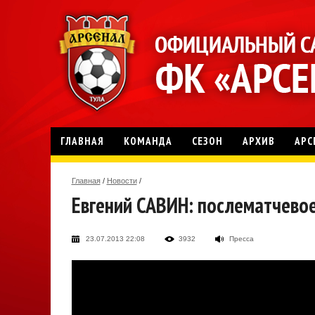
ГЛАВНАЯ
КОМАНДА
СЕЗОН
АРХИВ
АРС
Главная
/
Новости
/
Евгений САВИН: послематчево
23.07.2013 22:08
3932
Пресса