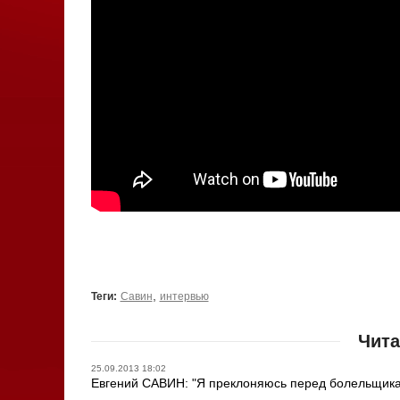
,
Теги:
Савин
интервью
Чита
25.09.2013 18:02
Евгений САВИН: "Я преклоняюсь перед болельщиками