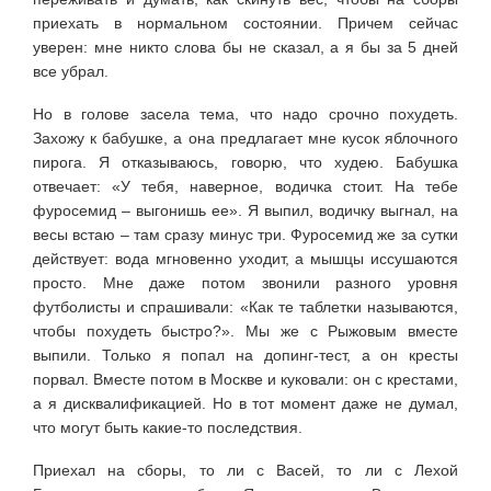
приехать в нормальном состоянии. Причем сейчас
уверен: мне никто слова бы не сказал, а я бы за 5 дней
все убрал.
Но в голове засела тема, что надо срочно похудеть.
Захожу к бабушке, а она предлагает мне кусок яблочного
пирога. Я отказываюсь, говорю, что худею. Бабушка
отвечает: «У тебя, наверное, водичка стоит. На тебе
фуросемид – выгонишь ее». Я выпил, водичку выгнал, на
весы встаю – там сразу минус три. Фуросемид же за сутки
действует: вода мгновенно уходит, а мышцы иссушаются
просто. Мне даже потом звонили разного уровня
футболисты и спрашивали: «Как те таблетки называются,
чтобы похудеть быстро?». Мы же с Рыжовым вместе
выпили. Только я попал на допинг-тест, а он кресты
порвал. Вместе потом в Москве и куковали: он с крестами,
а я дисквалификацией. Но в тот момент даже не думал,
что могут быть какие-то последствия.
Приехал на сборы, то ли с Васей, то ли с Лехой