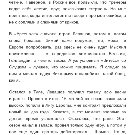
четкие. Наверное, в России все привыкли, что тренеры
ведут себя жестче, орут, показывают стержень. Но мне
приятнее, когда интеллигентно говорят про мои ошибки, а
не с соплями и слюнями от криков.
В «Арсенале» сначала играл Левашов, потом я, потом
снова Левашов. Зимой даже подумал, что, может, в
Европе попробовать, раз здесь не очень идет. Мыслил
приземленно – о середняках чемпионатов Бельгии,
Голландии, о чем-то таком. А уж условный «Витесс» со
Слуцким – лучшее, что можно придумать. Я следил за
ним и мечтал: вдруг Викторычу понадобится такой боец,
как я.
Остался в Туле, Левашов получил травму, всю весну
играл я. Провел в итоге 16 матчей за сезон, закончили
высоко, попали в Лигу Европы, мне контракт предложили
новый на два года. Кажется, в тот момент впервые за
долгое время успокоился. Оказалось, что рано. Этот
сезон начал в запасе, провел только одну игру, а потом у
нас еще один вратарь дебютировал – Шамов. Что ж,