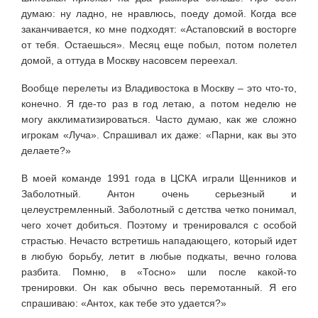
думаю: ну ладно, не нравлюсь, поеду домой. Когда все
заканчивается, ко мне подходят: «Астаповский в восторге
от тебя. Остаешься». Месяц еще побыл, потом полетел
домой, а оттуда в Москву насовсем переехал.
Вообще перелеты из Владивостока в Москву – это что-то,
конечно. Я где-то раз в год летаю, а потом неделю не
могу акклиматизироваться. Часто думаю, как же сложно
игрокам «Луча». Спрашивал их даже: «Парни, как вы это
делаете?»
В моей команде 1991 года в ЦСКА играли Щенников и
Заболотный. Антон очень серьезный и
целеустремленный. Заболотный с детства четко понимал,
чего хочет добиться. Поэтому и тренировался с особой
страстью. Нечасто встретишь нападающего, который идет
в любую борьбу, летит в любые подкаты, вечно голова
разбита. Помню, в «Тосно» шли после какой-то
тренировки. Он как обычно весь перемотанный. Я его
спрашиваю: «Антох, как тебе это удается?»