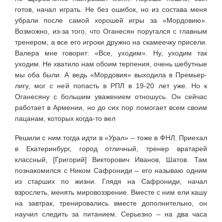
готов, начал играть. Не без ошибок, но из состава меня
убрали после самой хорошей игры за «Мордовию».
Возможно, из-за того, что Оганесян поругался с главным
тренером, а все его игроки дружно на скамеечку присели.
Валера мне говорит: «Все, уходим». Ну, уходим так
уходим. Не хватило нам обоим терпения, очень шебутные
мы оба были. А ведь «Мордовия» выходила в Премьер-
лигу, мог с ней попасть в РПЛ в 19-20 лет уже. Но к
Оганесяну с большим уважением отношусь. Он сейчас
работает в Армении, но до сих пор помогает всем своим
пацанам, которых когда-то вел
Решили с ним тогда идти в «Урал» – тоже в ФНЛ. Приехал
в Екатеринбург, город отличный, тренер вратарей
классный, [Григорий] Викторович Иванов, Шатов. Там
познакомился с Ником Сафрониди – его называю одним
из старших по жизни. Глядя на Сафрониди, начал
взрослеть, менять мировоззрение. Вместе с ним ели кашу
на завтрак, тренировались вместе дополнительно, он
научил следить за питанием. Серьезно – на два часа