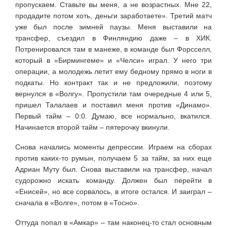
пропускаем. Ставьте вы меня, а не возрастных. Мне 22,
продадите потом хоть, деньги заработаете». Третий матч
уже был после зимней паузы. Меня выставили на
трансфер, съездил в Финляндию даже – в ХИК.
Потренировался там в манеже, в команде был Форсселл,
который в «Бирмингеме» и «Челси» играл. У него три
операции, а молодежь летит ему бедному прямо в ноги в
подкаты. Но контракт так и не предложили, поэтому
вернулся в «Волгу». Пропустили там очередные 4 или 5,
пришел Талалаев и поставил меня против «Динамо».
Первый тайм – 0:0. Думаю, все нормально, вкатился.
Начинается второй тайм – пятерочку вкинули.
Снова начались моменты депрессии. Играем на сборах
против каких-то румын, получаем 5 за тайм, за них еще
Адриан Муту был. Снова выставили на трансфер, начал
судорожно искать команду. Должен был перейти в
«Енисей», но все сорвалось, в итоге остался. И заиграл –
сначала в «Волге», потом в «Тосно».
Оттуда попал в «Амкар» – там наконец-то стал основным