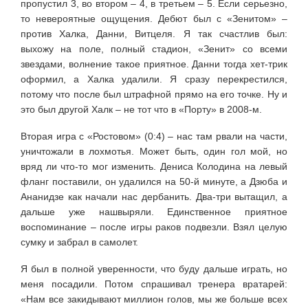
пропустил 3, во втором – 4, в третьем – 5. Если серьезно,
то невероятные ощущения. Дебют был с «Зенитом» –
против Халка, Данни, Витцеля. Я так счастлив был:
выхожу на поле, полный стадион, «Зенит» со всеми
звездами, волнение такое приятное. Данни тогда хет-трик
оформил, а Халка удалили. Я сразу перекрестился,
потому что после был штрафной прямо на его точке. Ну и
это был другой Халк – не тот что в «Порту» в 2008-м.
Вторая игра с «Ростовом» (0:4) – нас там рвали на части,
уничтожали в лохмотья. Может быть, один гол мой, но
вряд ли что-то мог изменить. Дениса Колодина на левый
фланг поставили, он удалился на 50-й минуте, а Дзюба и
Ананидзе как начали нас дербанить. Два-три вытащил, а
дальше уже нашвыряли. Единственное приятное
воспоминание – после игры раков подвезли. Взял целую
сумку и забрал в самолет.
Я был в полной уверенности, что буду дальше играть, но
меня посадили. Потом спрашивал тренера вратарей:
«Нам все закидывают миллион голов, мы же больше всех