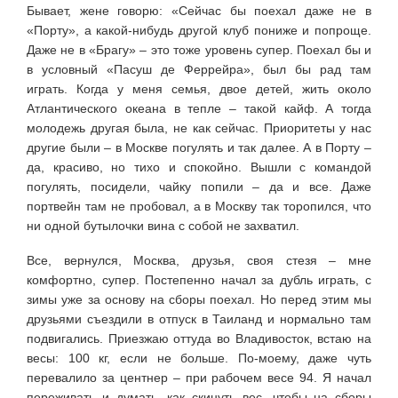
Бывает, жене говорю: «Сейчас бы поехал даже не в
«Порту», а какой-нибудь другой клуб пониже и попроще.
Даже не в «Брагу» – это тоже уровень супер. Поехал бы и
в условный «Пасуш де Феррейра», был бы рад там
играть. Когда у меня семья, двое детей, жить около
Атлантического океана в тепле – такой кайф. А тогда
молодежь другая была, не как сейчас. Приоритеты у нас
другие были – в Москве погулять и так далее. А в Порту –
да, красиво, но тихо и спокойно. Вышли с командой
погулять, посидели, чайку попили – да и все. Даже
портвейн там не пробовал, а в Москву так торопился, что
ни одной бутылочки вина с собой не захватил.
Все, вернулся, Москва, друзья, своя стезя – мне
комфортно, супер. Постепенно начал за дубль играть, с
зимы уже за основу на сборы поехал. Но перед этим мы
друзьями съездили в отпуск в Таиланд и нормально там
подвигались. Приезжаю оттуда во Владивосток, встаю на
весы: 100 кг, если не больше. По-моему, даже чуть
перевалило за центнер – при рабочем весе 94. Я начал
переживать и думать, как скинуть вес, чтобы на сборы