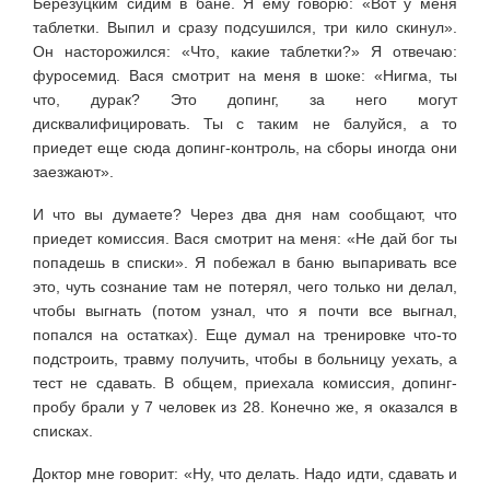
Березуцким сидим в бане. Я ему говорю: «Вот у меня
таблетки. Выпил и сразу подсушился, три кило скинул».
Он насторожился: «Что, какие таблетки?» Я отвечаю:
фуросемид. Вася смотрит на меня в шоке: «Нигма, ты
что, дурак? Это допинг, за него могут
дисквалифицировать. Ты с таким не балуйся, а то
приедет еще сюда допинг-контроль, на сборы иногда они
заезжают».
И что вы думаете? Через два дня нам сообщают, что
приедет комиссия. Вася смотрит на меня: «Не дай бог ты
попадешь в списки». Я побежал в баню выпаривать все
это, чуть сознание там не потерял, чего только ни делал,
чтобы выгнать (потом узнал, что я почти все выгнал,
попался на остатках). Еще думал на тренировке что-то
подстроить, травму получить, чтобы в больницу уехать, а
тест не сдавать. В общем, приехала комиссия, допинг-
пробу брали у 7 человек из 28. Конечно же, я оказался в
списках.
Доктор мне говорит: «Ну, что делать. Надо идти, сдавать и