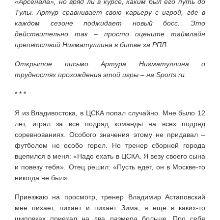
«Арсенала», но вряд ли в курсе, каким был его путь до
Тулы. Артур сравнивает свою карьеру с игрой, где в
каждом сезоне поджидает новый босс. Это
действительно так – просто оцените таймлайн
препятствий Нигматуллина в битве за РПЛ.
Открытое письмо Артура Нигматуллина о
трудностях прохождения этой игры – на Sports.ru.
* * *
Я из Владивостока, в ЦСКА попал случайно. Мне было 12
лет, играл за все подряд команды на всех подряд
соревнованиях. Особого значения этому не придавал –
футболом не особо горел. Но тренер сборной города
вцепился в меня: «Надо ехать в ЦСКА. Я везу своего сына
и повезу тебя». Отец решил: «Пусть едет, он в Москве-то
никогда не был».
Приезжаю на просмотр, тренер Владимир Астаповский
мне пихает, пихает и пихает. Зима, я еще в каких-то
шиповках приехал на два размера больше. Про себя