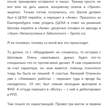
после тренировок оставался и пахал. Тренер просто не
мог мне не дать шанса, концовочку сезона в «Урале»
зацепил. Только потом получилось, что Шатов должен
был в ЦСКА перейти, а перешел в «Анжи». Пришлось из
Екатеринбурга тоже уходить (ЦСКА в ответ на решение
Шатова перейти в «Анжи» досрочно отозвал из аренды в
«Урал» Нигматуллина и Заболотного – Sports.ru).
Я не понимал, почему со мной все это происходит.
То допинг, то с «Мордовией» не сложилось, то история с
Шатовым. Очень накатывало, думал, будто кто-то
специально что-то против меня делает. Я сам справлялся
за счет характера, но, мне кажется, помощь психолога
тогда бы была не лишней. К счастью, Валерий Оганесян
уже с «Химками» работал – перешел туда и вроде бы
наладилось. 19 лет, был самым молодым вратарем в
ФНЛ. А оттуда перешел в «Волгу» – с ней и дебютировал
в РПЛ.
Там пошло по нарастающей. Провел три матча: в первом