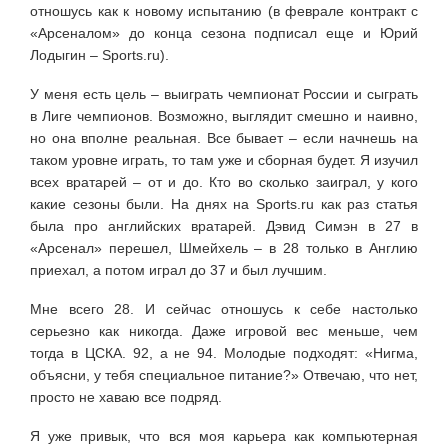
отношусь как к новому испытанию (в феврале контракт с
«Арсеналом» до конца сезона подписал еще и Юрий
Лодыгин – Sports.ru).
У меня есть цель – выиграть чемпионат России и сыграть
в Лиге чемпионов. Возможно, выглядит смешно и наивно,
но она вполне реальная. Все бывает – если начнешь на
таком уровне играть, то там уже и сборная будет. Я изучил
всех вратарей – от и до. Кто во сколько заиграл, у кого
какие сезоны были. На днях на Sports.ru как раз статья
была про английских вратарей. Дэвид Симэн в 27 в
«Арсенал» перешел, Шмейхель – в 28 только в Англию
приехал, а потом играл до 37 и был лучшим.
Мне всего 28. И сейчас отношусь к себе настолько
серьезно как никогда. Даже игровой вес меньше, чем
тогда в ЦСКА. 92, а не 94. Молодые подходят: «Нигма,
объясни, у тебя специальное питание?» Отвечаю, что нет,
просто не хаваю все подряд.
Я уже привык, что вся моя карьера как компьютерная