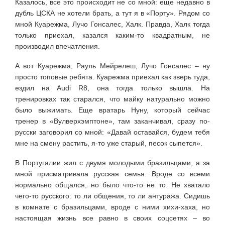
Казалось, все это происходит не со мной: еще недавно в
дубль ЦСКА не хотели брать, а тут я в «Порту». Рядом со
мной Куарежма, Лучо Гонсалес, Халк. Правда, Халк тогда
только приехал, казался каким-то квадратным, не
производил впечатления.
А вот Куарежма, Рауль Мейрелеш, Лучо Гонсалес – ну
просто топовые ребята. Куарежма приехал как зверь туда,
ездил на Audi R8, она тогда только вышла. На
тренировках так старался, что майку натурально можно
было выжимать. Еще вратарь Нуну, который сейчас
тренер в «Вулверхэмптоне», там заканчивал, сразу по-
русски заговорил со мной: «Давай оставайся, будем тебя
мне на смену растить, я-то уже старый, песок сыпется».
В Португалии жил с двумя молодыми бразильцами, а за
мной присматривала русская семья. Вроде со всеми
нормально общался, но было что-то не то. Не хватало
чего-то русского: то ли общения, то ли антуража. Сидишь
в комнате с бразильцами, вроде с ними хихи-хаха, но
настоящая жизнь все равно в своих соцсетях – во