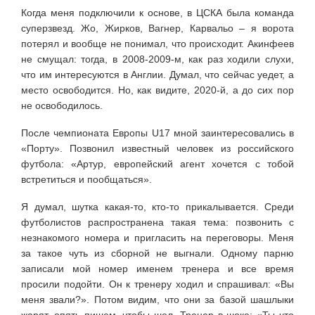
Когда меня подключили к основе, в ЦСКА была команда
суперзвезд. Жо, Жирков, Вагнер, Карвальо – я ворота
потерял и вообще не понимал, что происходит. Акинфеев
не смущал: тогда, в 2008-2009-м, как раз ходили слухи,
что им интересуются в Англии. Думал, что сейчас уедет, а
место освободится. Но, как видите, 2020-й, а до сих пор
не освободилось.
После чемпионата Европы U17 мной заинтересовались в
«Порту». Позвонил известный человек из российского
футбола: «Артур, европейский агент хочется с тобой
встретиться и пообщаться».
Я думал, шутка какая-то, кто-то прикалывается. Среди
футболистов распространена такая тема: позвонить с
незнакомого номера и пригласить на переговоры. Меня
за такое чуть из сборной не выгнали. Одному парню
записали мой номер именем тренера и все время
просили подойти. Он к тренеру ходил и спрашивал: «Вы
меня звали?». Потом видим, что они за базой шашлыки
жарят, опять пишем, чтобы шел. Тренер в шоке: «Ты что