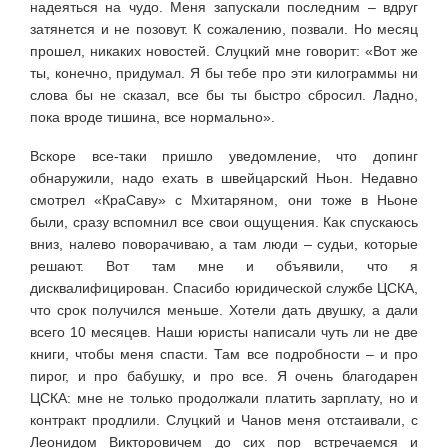
надеяться на чудо. Меня запускали последним – вдруг
затянется и не позовут. К сожалению, позвали. Но месяц
прошел, никаких новостей. Слуцкий мне говорит: «Вот же
ты, конечно, придумал. Я бы тебе про эти килограммы ни
слова бы не сказал, все бы ты быстро сбросил. Ладно,
пока вроде тишина, все нормально».
Вскоре все-таки пришло уведомление, что допинг
обнаружили, надо ехать в швейцарский Ньон. Недавно
смотрел «КраСаву» с Мхитаряном, они тоже в Ньоне
были, сразу вспомнил все свои ощущения. Как спускаюсь
вниз, налево поворачиваю, а там люди – судьи, которые
решают. Вот там мне и объявили, что я
дисквалифицирован. Спасибо юридической службе ЦСКА,
что срок получился меньше. Хотели дать двушку, а дали
всего 10 месяцев. Наши юристы написали чуть ли не две
книги, чтобы меня спасти. Там все подробности – и про
пирог, и про бабушку, и про все. Я очень благодарен
ЦСКА: мне не только продолжали платить зарплату, но и
контракт продлили. Слуцкий и Чанов меня отстаивали, с
Леонидом Викторовичем до сих пор встречаемся и