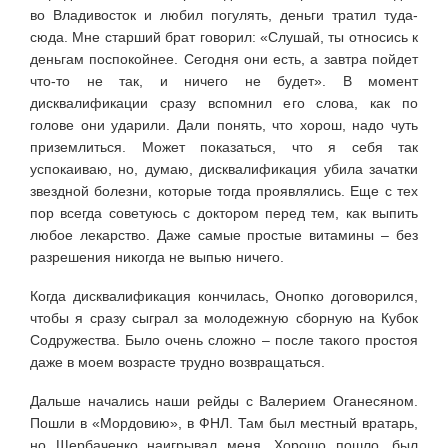
во Владивосток и любил погулять, деньги тратил туда-
сюда. Мне старший брат говорил: «Слушай, ты относись к
деньгам поспокойнее. Сегодня они есть, а завтра пойдет
что-то не так, и ничего не будет». В момент
дисквалификации сразу вспомнил его слова, как по
голове они ударили. Дали понять, что хорош, надо чуть
приземлиться. Может показаться, что я себя так
успокаиваю, но, думаю, дисквалификация убила зачатки
звездной болезни, которые тогда проявлялись. Еще с тех
пор всегда советуюсь с доктором перед тем, как выпить
любое лекарство. Даже самые простые витамины – без
разрешения никогда не выпью ничего.
Когда дисквалификация кончилась, Онопко договорился,
чтобы я сразу сыграл за молодежную сборную на Кубок
Содружества. Было очень сложно – после такого простоя
даже в моем возрасте трудно возвращаться.
Дальше начались наши рейды с Валерием Оганесяном.
Пошли в «Мордовию», в ФНЛ. Там был местный вратарь,
но Щербаченко наигрывал меня. Хорошо пошло, был