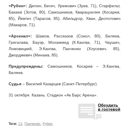
«Рубин»:
Дюпин, Бегич, Уремович (Зуев, 71), Старфельт,
Бакаев (Зотов, 80), Самошников, Кварацхелия (Косарев,
85), Йевтич (Тарасов, 85), Абильдгор, Хван, Деспотович
(Макаров, 71).
«Арсенал»:
Шамов, Рассказов (Сокол, 80), Беляев,
Григалава, Бауэр, Мохаммед (К.Кангва, 71), Чаушич,
Ломовицкий, Э.Кангва, Панченко (Хлусевич, 85),
Джорджевич (Минаев, 85).
Предупреждены:
Самошников, Косарев – Э.Кангва,
Беляев.
Судья
– Василий Казарцев (Санкт-Петербург).
31 октября. Казань. Стадион «Ак Барс Арена».
Обсудить
в гостевой
,
,
Теги:
13
Панченко
Рубин