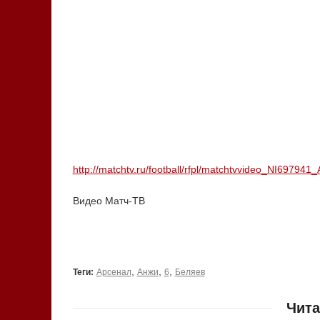
http://matchtv.ru/football/rfpl/matchtvvideo_NI6979
Видео Матч-ТВ
,
,
,
Теги:
Арсенал
Анжи
6
Беляев
Чита