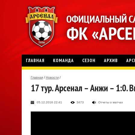
ГЛАВНАЯ
КОМАНДА
СЕЗОН
АРХИВ
АРС
Главная
/
Новости
/
17 тур. Арсенал – Анжи – 1:0. 
05.12.2016 22:41
3473
Отчеты о матчах