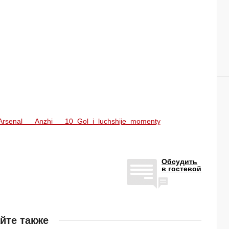
41_Arsenal___Anzhi___10_Gol_i_luchshije_momenty
Обсудить
в гостевой
йте также