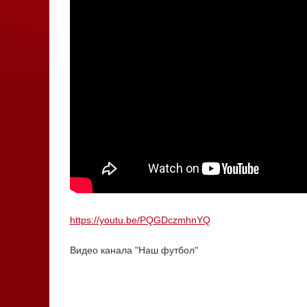
https://youtu.be/PQGDczmhnYQ
Видео канала "Наш футбол"