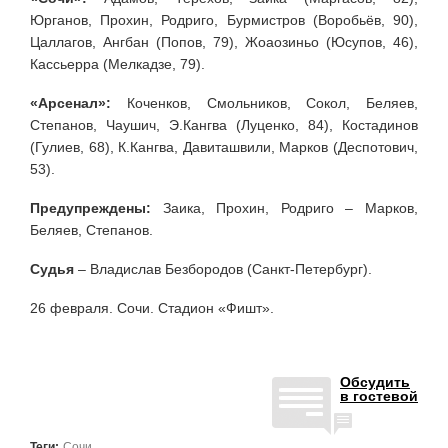
Юрганов, Прохин, Родриго, Бурмистров (Воробьёв, 90),
Цаллагов, Ангбан (Попов, 79), Жоаозиньо (Юсупов, 46),
Кассьерра (Мелкадзе, 79).
«Арсенал»:
Коченков, Смольников, Сокол, Беляев,
Степанов, Чаушич, Э.Кангва (Луценко, 84), Костадинов
(Гулиев, 68), К.Кангва, Давиташвили, Марков (Деспотович,
53).
Предупреждены:
Заика, Прохин, Родриго – Марков,
Беляев, Степанов.
Судья
– Владислав Безбородов (Санкт-Петербург).
26 февраля. Сочи. Стадион «Фишт».
Обсудить
в гостевой
Теги:
Сочи