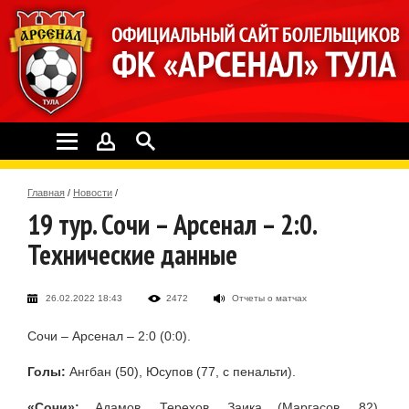
Главная
/
Новости
/
19 тур. Сочи – Арсенал – 2:0.
Технические данные
26.02.2022 18:43
2472
Отчеты о матчах
Сочи – Арсенал – 2:0 (0:0).
Голы:
Ангбан (50), Юсупов (77, с пенальти).
«Сочи»:
Адамов, Терехов, Заика (Маргасов, 82),