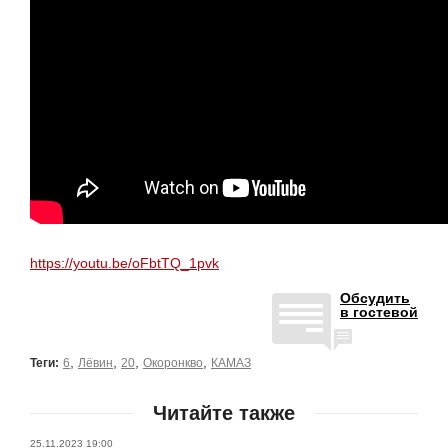
https://youtu.be/oFbtTQ_1pvk
Обсудить
в гостевой
,
,
,
,
Теги:
6
Лёвин
20
Окоронкво
КАМАЗ
Читайте также
25.11.2023 19:00