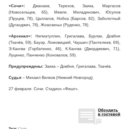
«Сочи»:
Джанаев, Терехов, Заика, Маргасов
(Новосельцев, 65), Мевля, Миладинович, Юсупов
(Пруцев, 78), Цаллагов, Нобоа (Барсов, 82), Заболотный
(Дуганджич, 78), Жоаозиньо (Руденко, 78).
«Арсенал»:
Нигматуллин, Григалава, Бурлак, Довбня
(Ткачёв, 59), Бауэр, Ломовицкий, Чаушич (Пантелеев, 69),
Э.Кангва (Горбатенко, 46), К.Кангва (Джорджевич, 71),
Луценко, Панченко (Коновалов, 59).
Предупреждены:
Заика – Довбня, Григалава, Ткачёв.
Судья
– Михаил Вилков (Нижний Новгород).
27 февраля. Сочи. Стадион «Фишт».
Обсудить
в гостевой
Теги:
Сочи