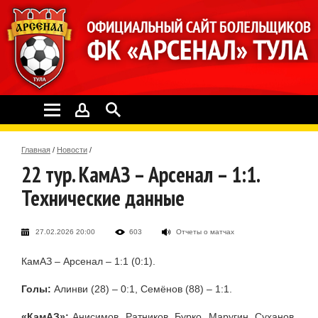
Главная
/
Новости
/
22 тур. КамАЗ – Арсенал – 1:1.
Технические данные
27.02.2026 20:00
603
Отчеты о матчах
КамАЗ – Арсенал – 1:1 (0:1).
Голы:
Алинви (28) – 0:1, Семёнов (88) – 1:1.
«КамАЗ»:
Анисимов, Ратников, Бурко, Маругин, Суханов,