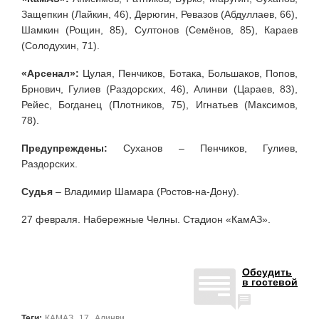
Защепкин (Лайкин, 46), Дерюгин, Ревазов (Абдуллаев, 66),
Шамкин (Рощин, 85), Султонов (Семёнов, 85), Караев
(Солодухин, 71).
«Арсенал»:
Цулая, Пенчиков, Ботака, Большаков, Попов,
Брнович, Гулиев (Раздорских, 46), Алинви (Цараев, 83),
Рейес, Богданец (Плотников, 75), Игнатьев (Максимов,
78).
Предупреждены:
Суханов – Пенчиков, Гулиев,
Раздорских.
Судья
– Владимир Шамара (Ростов-на-Дону).
27 февраля. Набережные Челны. Стадион «КамАЗ».
Обсудить
в гостевой
,
,
Теги:
КАМАЗ
17
Алинви