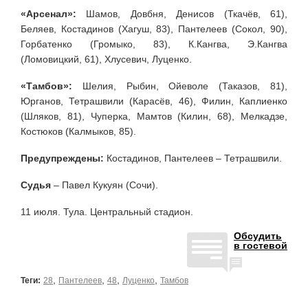
«Арсенал»:
Шамов, Довбня, Денисов (Ткачёв, 61),
Беляев, Костадинов (Хагуш, 83), Пантелеев (Сокол, 90),
Горбатенко (Громыко, 83), К.Кангва, Э.Кангва
(Ломовицкий, 61), Хлусевич, Луценко.
«Тамбов»:
Шелия, Рыбин, Ойеволе (Таказов, 81),
Юрганов, Тетрашвили (Карасёв, 46), Филин, Каплиенко
(Шляков, 81), Чуперка, Мамтов (Килин, 68), Мелкадзе,
Костюков (Калмыков, 85).
Предупреждены:
Костадинов, Пантелеев – Тетрашвили.
Судья
– Павел Кукуян (Сочи).
11 июля. Тула. Центральный стадион.
Обсудить
в гостевой
,
,
,
,
Теги:
28
Пантелеев
48
Луценко
Тамбов