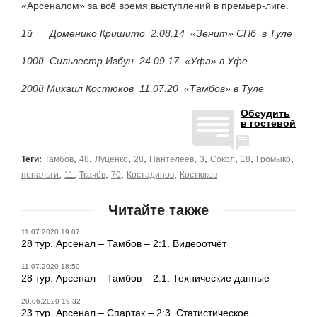
«Арсеналом» за всё время выступлений в премьер-лиге.
1й Доменико Кришито 2.08.14 «Зенит» СПб в Туле
100й Сильвестр Игбун 24.09.17 «Уфа» в Уфе
200й Михаил Костюков 11.07.20 «Тамбов» в Туле
Обсудить
в гостевой
,
,
,
,
,
,
,
,
,
Теги:
Тамбов
48
Луценко
28
Пантелеев
3
Сокол
18
Громыко
,
,
,
,
,
пенальти
11
Ткачёв
70
Костадинов
Костюков
Читайте также
11.07.2020 19:07
28 тур. Арсенал – Тамбов – 2:1. Видеоотчёт
11.07.2020 18:50
28 тур. Арсенал – Тамбов – 2:1. Технические данные
20.06.2020 19:32
23 тур. Арсенал – Спартак – 2:3. Статистическое