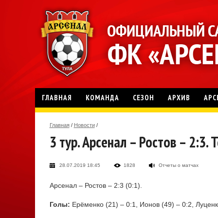
ГЛАВНАЯ
КОМАНДА
СЕЗОН
АРХИВ
АРС
Главная
/
Новости
/
3 тур. Арсенал – Ростов – 2:3.
28.07.2019 18:45
1828
Отчеты о матчах
Арсенал – Ростов – 2:3 (0:1).
Голы:
Ерёменко (21) – 0:1, Ионов (49) – 0:2, Луценк