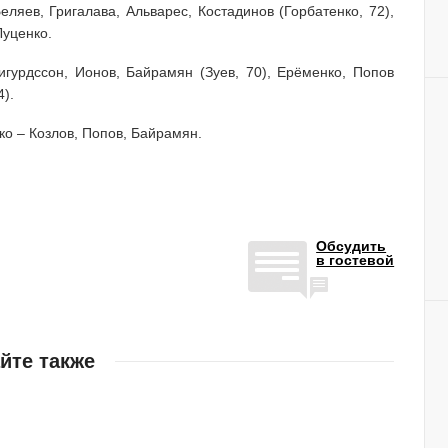
ляев, Григалава, Альварес, Костадинов (Горбатенко, 72),
Луценко.
игурдссон, Ионов, Байрамян (Зуев, 70), Ерёменко, Попов
).
ко – Козлов, Попов, Байрамян.
Обсудить
в гостевой
йте также