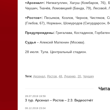
«Арсенал»:
Нигматуллин, Хагуш (Комбаров, 76), Бе
Чаушич, Ткачёв, Ломовицкий (Банда, 79), Лесовой, 
«Ростов»:
Песьяков, Козлов, Чернов, Чистяков, С
(Глебов, 67), Норманн, Шомуродов (Сигурдарсон, 84
Предупреждены:
Григалава, Костадинов, Горбатен
Судья
– Алексей Матюнин (Москва).
28 июля. Тула. Центральный стадион.
,
,
,
,
,
Теги:
Арсенал
Ростов
48
Луценко
20
Чаушич
Чита
28.07.2019 19:59
3 тур. Арсенал – Ростов – 2:3. Видеоотчёт
06.12.2019 23:04