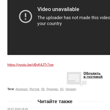
https://youtu.be/vBvK4JTr7ow
Обсудить
в гостевой
,
,
,
,
,
Теги:
Арсенал
Ростов
48
Луценко
20
Чаушич
Читайте также
28.07.2019 18:45