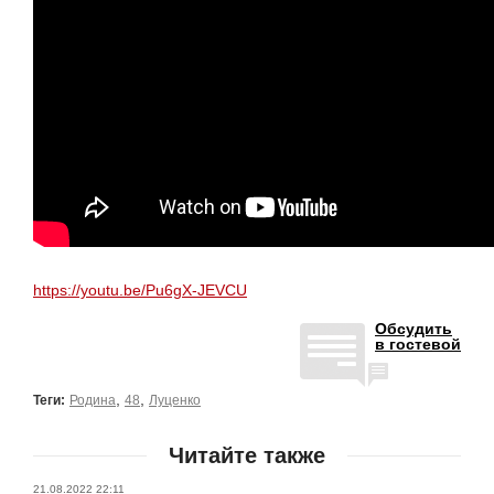
https://youtu.be/Pu6gX-JEVCU
Обсудить
в гостевой
,
,
Теги:
Родина
48
Луценко
Читайте также
21.08.2022 22:11