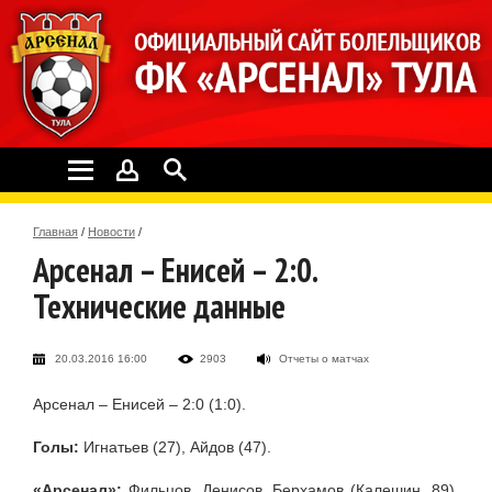
Главная
/
Новости
/
Арсенал – Енисей – 2:0.
Технические данные
20.03.2016 16:00
2903
Отчеты о матчах
Арсенал – Енисей – 2:0 (1:0).
Голы:
Игнатьев (27), Айдов (47).
«Арсенал»:
Фильцов, Денисов, Берхамов (Калешин, 89),