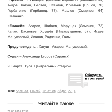
Айдов, Хагуш, Беляев, Стеклов, Игнатьев (Ершов, 70),
Горбатенко (Горбанец, 77), Маслов (Смирнов, 64),
Шевченко.
«Енисей»:
Азаров, Шабаев, Марущак (Ломакин, 72),
Качан, Васильев, Хрущёв (Низамутдинов, 57), Исаев,
Мануковский, Иванов, Радченко, Галыш.
Предупреждены:
Хагуш - Азаров, Мануковский.
Судья
– Александр Егоров (Саранск).
20 марта. Тула. Центральный стадион.
Обсудить
в гостевой
,
,
,
,
,
Теги:
Арсенал
Енисей
Игнатьев
Айдов
27
4
Читайте также
20.03.2016 17:50