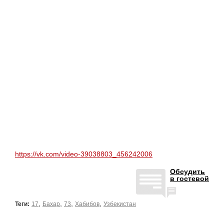
https://vk.com/video-39038803_456242006
Обсудить
в гостевой
,
,
,
,
Теги:
17
Бахар
73
Хабибов
Узбекистан