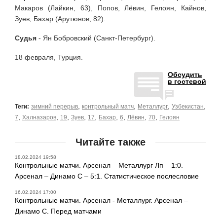
Макаров (Лайкин, 63), Попов, Лёвин, Гелоян, Кайнов,
Зуев, Бахар (Арутюнов, 82).
Судья
- Ян Бобровский (Санкт-Петербург).
18 февраля, Турция.
Обсудить
в гостевой
,
,
,
,
Теги:
зимний перерыв
контрольный матч
Металлург
Узбекистан
,
,
,
,
,
,
,
,
,
7
Халназаров
19
Зуев
17
Бахар
6
Лёвин
70
Гелоян
Читайте также
18.02.2024 19:58
Контрольные матчи. Арсенал – Металлург Лп – 1:0.
Арсенал – Динамо С – 5:1. Статистическое послесловие
16.02.2024 17:00
Контрольные матчи. Арсенал - Металлург. Арсенал –
Динамо С. Перед матчами