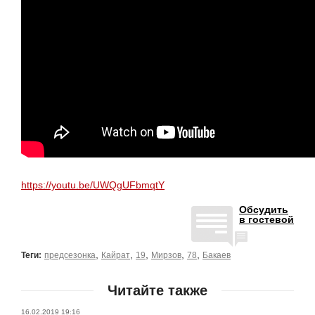
https://youtu.be/UWQgUFbmqtY
Обсудить
в гостевой
,
,
,
,
,
Теги:
предсезонка
Кайрат
19
Мирзов
78
Бакаев
Читайте также
16.02.2019 19:16