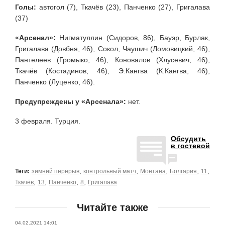
Голы:
автогол (7), Ткачёв (23), Панченко (27), Григалава
(37)
«Арсенал»:
Нигматуллин (Сидоров, 86), Бауэр, Бурлак,
Григалава (Довбня, 46), Сокол, Чаушич (Ломовицкий, 46),
Пантелеев (Громыко, 46), Коновалов (Хлусевич, 46),
Ткачёв (Костадинов, 46), Э.Кангва (К.Кангва, 46),
Панченко (Луценко, 46).
Предупреждены у «Арсенала»:
нет.
3 февраля. Турция.
Обсудить
в гостевой
,
,
,
,
,
Теги:
зимний перерыв
контрольный матч
Монтана
Болгария
11
,
,
,
,
Ткачёв
13
Панченко
8
Григалава
Читайте также
04.02.2021 14:01