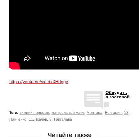
https://youtu.be/sxLdxXHdpgc
Обсудить
в гостевой
,
,
,
,
,
Теги:
зимний перерыв
контрольный матч
Монтана
Болгария
13
,
,
,
,
Панченко
11
Ткачёв
8
Григалава
Читайте также