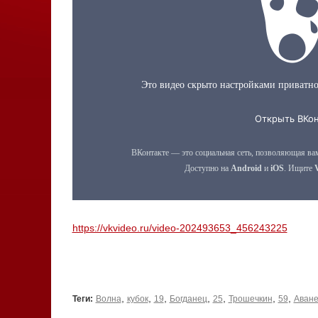
https://vkvideo.ru/video-202493653_456243225
,
,
,
,
,
,
,
Теги:
Волна
кубок
19
Богданец
25
Трошечкин
59
Аване