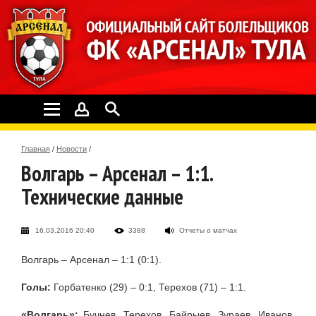
Главная
/
Новости
/
Волгарь – Арсенал – 1:1.
Технические данные
16.03.2016 20:40
3388
Отчеты о матчах
Волгарь – Арсенал – 1:1 (0:1).
Голы:
Горбатенко (29) – 0:1, Терехов (71) – 1:1.
«Волгарь»:
Бучнев, Терехов, Байрыев, Зураев, Иванов,