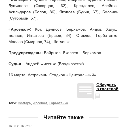
Лукьяновс (Скворцов, 62), Кренделев, Алейник,
Асильдаров (Болов, 86), Яковлев (Букия, 67), Болонин
(Сутормин, 57).
«Арсенал»:
Кот, Денисов, Берхамов, Айдов, Хагуш,
Беляев, Игнатьев (Ершов, 84), Стеклов, Горбатенко,
Маслов (Смирнов, 74), Шевченко.
Предупреждены:
Байрыев, Яковлев – Берхамов.
Судья
– Андрей Фисенко (Владивосток).
16 марта. Астрахань. Стадион «Центральный».
Обсудить
в гостевой
,
,
Теги:
Волгарь
Арсенал
Горбатенко
Читайте также
16.03.2016 22:35