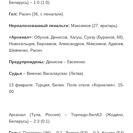
Беларусь) – 1:0 (1:0).
Гол:
Расич (36, с пенальти).
Нереализованный пенальти:
Максимов (27, вратарь).
«Арсенал»:
Обухов, Денисов, Хагуш, Сунзу (Буранов, 68),
Новосельцев, Берхамов, Александров, Максимов, Аджоев,
Шевченко, Расич.
Предупреждены:
Денисов – Евсеенко.
Судья
– Виюнас Василаускас (Литва).
13 февраля. Турция, Белек. Поле отеля «Корнелия». 15-
00.
Арсенал (Тула, Россия) – Торпедо-БелАЗ (Жодино,
Беларусь) – 2:3 (0:1).
Голы:
Павловец (36) – 0:1, Долгов (53) – 0:2, Кангва (54)