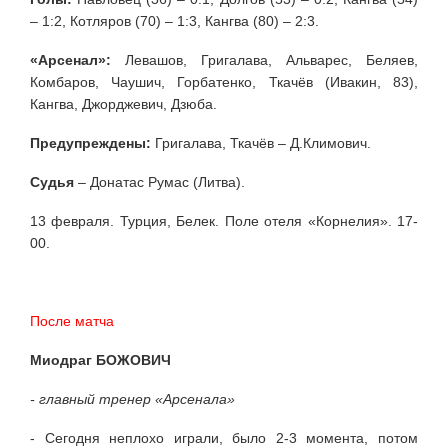
– 1:2, Котляров (70) – 1:3, Кангва (80) – 2:3.
«Арсенал»:
Левашов, Григалава, Альварес, Беляев,
Комбаров, Чаушич, Горбатенко, Ткачёв (Ивакин, 83),
Кангва, Джорджевич, Дзюба.
Предупреждены:
Григалава, Ткачёв – Д.Климович.
Судья
– Донатас Румас (Литва).
13 февраля. Турция, Белек. Поле отеля «Корнелия». 17-
00.
После матча
Миодраг БОЖОВИЧ
- главный тренер «Арсенала»
- Сегодня неплохо играли, было 2-3 момента, потом