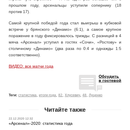
прошлом году, арсенальцы уступили сопернику (18
против 17).
Самой крупной победой года стал выигрыш в кубковой
встрече у брянского «Динамо» (6:1), а самое крупное
поражение в году фиксировалось трижды. С разницей в 4
мяча «Арсенал» уступил в гостях «Сочи», «Ростову» и
столичному «Динамо» (два раза по 0:4 и однажды 1:5
соответственно).
ВИДЕО: все матчи года
Обсудить
в гостевой
,
,
,
,
,
Теги:
статистика
итоги года
82
Хлусевич
48
Луценко
Читайте также
22.12.2020 12:32
«Арсенал»-2020: статистика года