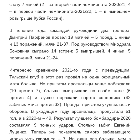
счету 7 мячей (2 - во второй части чемпионата-2020/21, 4
– в первой части чемпионата-2021/22, 1 – в нынешнем
розыгрыше Кубка России).
В течение года командой руководили два тренера.
Дмитрий Парфёнов провёл 19 матчей – 5 побед, 1 ничья
и 13 поражений, мячи 21-37. Под руководством Миодрага
Божовича сыграно 14 встреч: 5 выигрышей, 4 ничьи, 5
поражений, мячи 21-24.
Интересно сравнение 2021-го года с предыдущим.
Тульский клуб в этот раз провёл на один официальный
матч больше. Но при этом арсенальцы чаще побеждали
(10 против 7), больше выигрывали на своём поле (6
против 4) и лучше поражали ворота соперника (42
забитых мяча против 32). Правда, при этом ухудшилась и
оборона. В уходящем году арсенальцы пропустили 61
гол, а в 2020-м – 49. Результат лучшего бомбардира-2020
составлял 9 точных ударов. Столько забил Евгений
Луценко. Теперь же показатель самого забивающего
игрока чуть скромнее – 7. На один раз больше, чем в