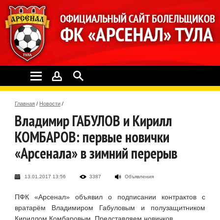
Главная
/
Новости
/
Владимир ГАБУЛОВ и Кирилл
КОМБАРОВ: первые новички
«Арсенала» в зимний перерыв
13.01.2017 13:56
3387
Объявления
ПФК «Арсенал» объявил о подписании контрактов с
вратарём Владимиром Габуловым и полузащитником
Кириллом Комбаровым. Представляем новичков.