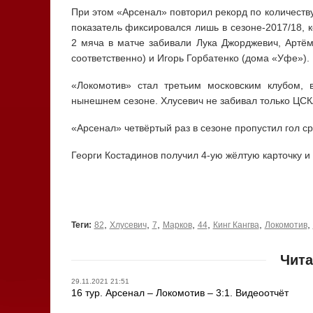
При этом «Арсенал» повторил рекорд по количеству
показатель фиксировался лишь в сезоне-2017/18, 
2 мяча в матче забивали Лука Джорджевич, Артё
соответственно) и Игорь Горбатенко (дома «Уфе»).
«Локомотив» стал третьим московским клубом, 
нынешнем сезоне. Хлусевич не забивал только ЦСКА
«Арсенал» четвёртый раз в сезоне пропустил гол ср
Георги Костадинов получил 4-ую жёлтую карточку и
,
,
,
,
,
,
,
Теги:
82
Хлусевич
7
Марков
44
Кинг Кангва
Локомотив
Чита
29.11.2021 21:51
16 тур. Арсенал – Локомотив – 3:1. Видеоотчёт