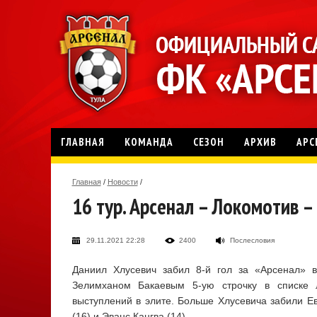
ГЛАВНАЯ
КОМАНДА
СЕЗОН
АРХИВ
АРС
Главная
/
Новости
/
16 тур. Арсенал – Локомотив –
29.11.2021 22:28
2400
Послесловия
Даниил Хлусевич забил 8-й гол за «Арсенал» 
Зелимханом Бакаевым 5-ую строчку в списке 
выступлений в элите. Больше Хлусевича забили Ев
(16) и Эванс Кангва (14).