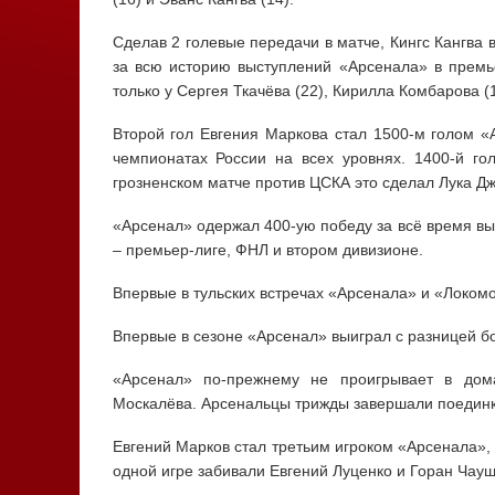
Сделав 2 голевые передачи в матче, Кингс Кангва 
за всю историю выступлений «Арсенала» в премье
только у Сергея Ткачёва (22), Кирилла Комбарова (1
Второй гол Евгения Маркова стал 1500-м голом «
чемпионатах России на всех уровнях. 1400-й го
грозненском матче против ЦСКА это сделал Лука Д
«Арсенал» одержал 400-ую победу за всё время в
– премьер-лиге, ФНЛ и втором дивизионе.
Впервые в тульских встречах «Арсенала» и «Локомо
Впервые в сезоне «Арсенал» выиграл с разницей бо
«Арсенал» по-прежнему не проигрывает в дом
Москалёва. Арсенальцы трижды завершали поединки
Евгений Марков стал третьим игроком «Арсенала»,
одной игре забивали Евгений Луценко и Горан Чауш