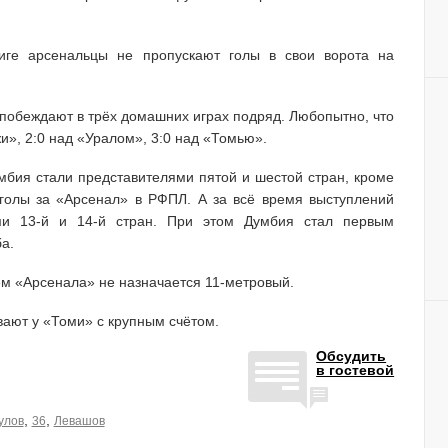
иге арсенальцы не пропускают голы в свои ворота на
 побеждают в трёх домашних играх подряд. Любопытно, что
и», 2:0 над «Уралом», 3:0 над «Томью».
бия стали представителями пятой и шестой стран, кроме
и голы за «Арсенал» в РФПЛ. А за всё время выступлений
ми 13-й и 14-й стран. При этом Думбия стал первым
а.
ем «Арсенала» не назначается 11-метровый.
вают у «Томи» с крупным счётом.
Обсудить
в гостевой
,
,
улов
36
Левашов