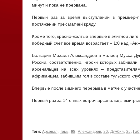
минут и пока не прервана.
Первый раз за время выступлений в премьер-л
протяжении трёх матчей кряду.
Кроме того, красно-жёлтые впервые в элитной лиге
победный счёт всё время возрастает – 1:0 над «Анж
Болгарин Михаил Александров и малиец Мусса Дум
России, соответственно, игроки которых забивал
арсенальцев на всех уровнях – представителя
африканцем, забившим гол в составе тульского клуб
Впервые после зимнего перерыва в матче с участи
Первый раз за 14 очных встреч арсенальцы выигры
,
,
,
,
,
,
,
Теги:
Арсенал
Томь
98
Александров
26
Думбия
25
Габ