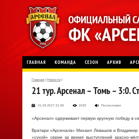
ГЛАВНАЯ
КОМАНДА
СЕЗОН
АРХИВ
АРС
Главная
/
Новости
/
21 тур. Арсенал – Томь – 3:0. 
01.04.2017 21:06
3345
Послесловия
«Арсенал» одерживает первую крупную победу в сез
Вратари «Арсенала» Михаил Левашов и Владимир 
«сухой» серии за время выступлений красно-жёл