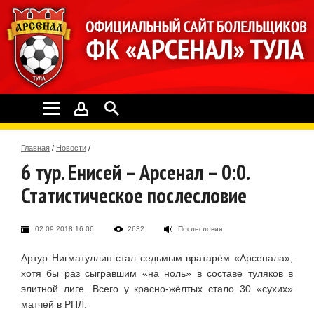
Главная
/
Новости
/
6 тур. Енисей – Арсенал – 0:0.
Статистическое послесловие
02.09.2018 16:06
2632
Послесловия
Артур Нигматуллин стал седьмым вратарём «Арсенала»,
хотя бы раз сыгравшим «на ноль» в составе туляков в
элитной лиге. Всего у красно-жёлтых стало 30 «сухих»
матчей в РПЛ.