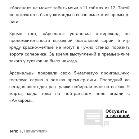
«Арсенал» не может забить мячи в 11 таймах из 12. Такой
же показатель был у команды в сезон вылета из премьер-
лиги.
Кроме того, «Арсенал» установил антирекорд по
продолжительности выездной безголевой серии. 5 игр
кряду красно-жёлтые не могут в чужих стенах поразить
ворота соперника. За время выступлений в премьер-лиге
такого у туляков не было никогда.
Арсенальцы прервали свою 5-матчевую проигрышную
гостевую серию в рамках премьер-лиги. Последний до
сегодняшнего дня раз туляки набирали очки на выезде 9
марта, когда тоже на нейтральном поле играли с
«Амкаром».
Обсудить
в гостевой
,
Теги:
1
Нигматуллин