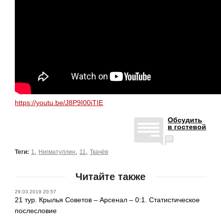
https://youtu.be/J8P9I00iTIE
Обсудить
в гостевой
,
,
,
Теги:
1
Нигматуллин
11
Ткачёв
Читайте также
29.03.2019 20:57
21 тур. Крылья Советов – Арсенал – 0:1. Статистическое
послесловие