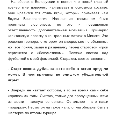
- На сборах в Белоруссии я понял, что новый главный
тренер мне доверяет, наигрывает в основном составе.
Мне нравится тот стиль игры, который прививает нам
Вадим Вячеславович. Назначение капитаном было
приятным сюрпризом, но это и повышенная
ответственность, дополнительная мотивация. Примерил
капитанскую повязку в контрольных матчах в Минске. Это
решение тренера, о котором он специально не объявлял,
но все понял, зайдя в раздевалку перед стартовой игрой
первенства с «Локомотивом». Повязка висела над
футболкой с моей фамилией. Стараюсь соответствовать.
- Старт сезона дубль занести себе в актив вряд ли
может. В чем причины не слишком убедительной
игры?
- Впереди не хватает остроты, в то же время сами себе
«привозим» голы. Считаю, только два пропущенных мяча
из шести – заслуга соперника. Остальное – это наши
«подарки». Несмотря на такое начало, мы обязаны быть в
шестерке по итогам турнира.