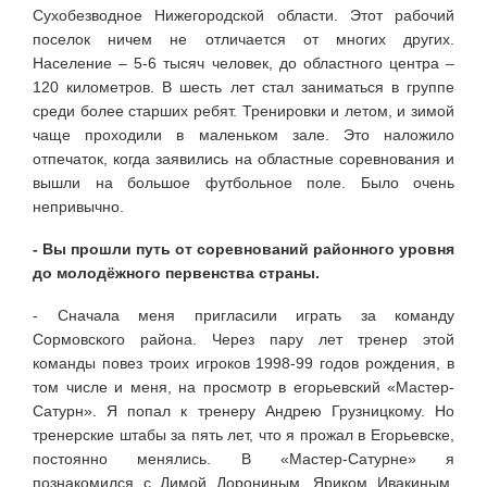
Сухобезводное Нижегородской области. Этот рабочий
поселок ничем не отличается от многих других.
Население – 5-6 тысяч человек, до областного центра –
120 километров. В шесть лет стал заниматься в группе
среди более старших ребят. Тренировки и летом, и зимой
чаще проходили в маленьком зале. Это наложило
отпечаток, когда заявились на областные соревнования и
вышли на большое футбольное поле. Было очень
непривычно.
- Вы прошли путь от соревнований районного уровня
до молодёжного первенства страны.
- Сначала меня пригласили играть за команду
Сормовского района. Через пару лет тренер этой
команды повез троих игроков 1998-99 годов рождения, в
том числе и меня, на просмотр в егорьевский «Мастер-
Сатурн». Я попал к тренеру Андрею Грузницкому. Но
тренерские штабы за пять лет, что я прожал в Егорьевске,
постоянно менялись. В «Мастер-Сатурне» я
познакомился с Димой Дорониным, Яриком Ивакиным,