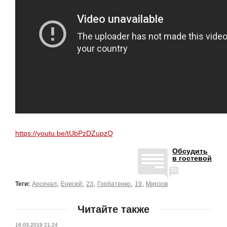
https://youtu.be/tUbPzDZupzQ
Обсудить
в гостевой
,
,
,
,
,
Теги:
Арсенал
Енисей
23
Горбатенко
19
Мирзов
Читайте также
16.03.2019 21:24