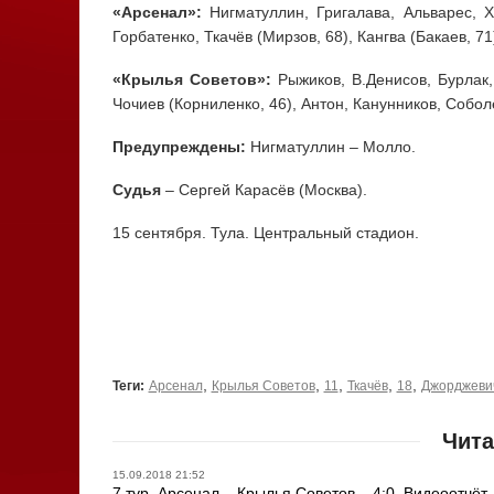
«Арсенал»:
Нигматуллин, Григалава, Альварес, Х
Горбатенко, Ткачёв (Мирзов, 68), Кангва (Бакаев, 7
«Крылья Советов»:
Рыжиков, В.Денисов, Бурлак,
Чочиев (Корниленко, 46), Антон, Канунников, Собол
Предупреждены:
Нигматуллин – Молло.
Судья
– Сергей Карасёв (Москва).
15 сентября. Тула. Центральный стадион.
,
,
,
,
,
Теги:
Арсенал
Крылья Советов
11
Ткачёв
18
Джорджеви
Чита
15.09.2018 21:52
7 тур. Арсенал – Крылья Советов – 4:0. Видеоотчёт