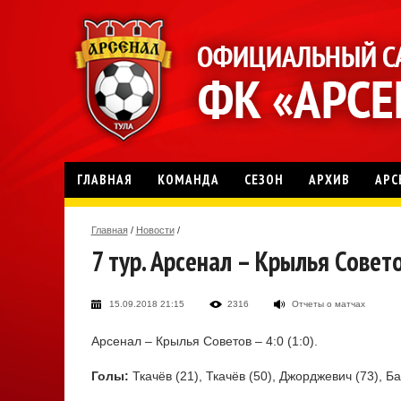
ГЛАВНАЯ
КОМАНДА
СЕЗОН
АРХИВ
АРС
Главная
/
Новости
/
7 тур. Арсенал – Крылья Совет
15.09.2018 21:15
2316
Отчеты о матчах
Арсенал – Крылья Советов – 4:0 (1:0).
Голы:
Ткачёв (21), Ткачёв (50), Джорджевич (73), Ба