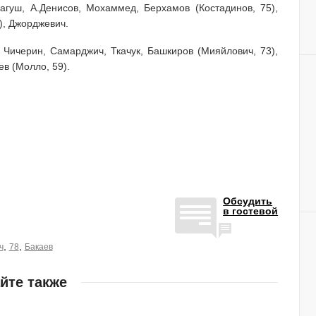
агуш, А.Денисов, Мохаммед, Берхамов (Костадинов, 75),
1), Джорджевич.
 Чичерин, Самарджич, Ткачук, Башкиров (Мияйлович, 73),
ев (Молло, 59).
Обсудить
в гостевой
,
,
ч
78
Бакаев
йте также