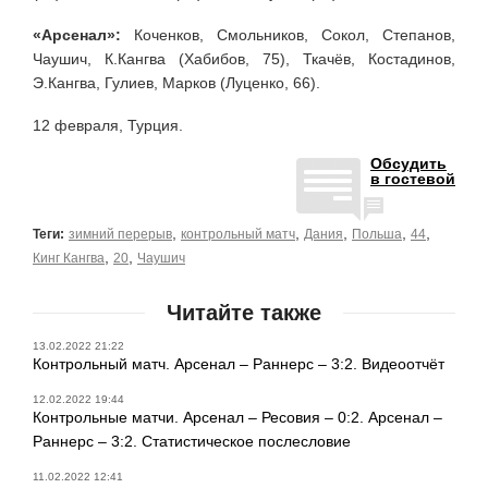
«Арсенал»:
Коченков, Смольников, Сокол, Степанов,
Чаушич, К.Кангва (Хабибов, 75), Ткачёв, Костадинов,
Э.Кангва, Гулиев, Марков (Луценко, 66).
12 февраля, Турция.
Обсудить
в гостевой
,
,
,
,
,
Теги:
зимний перерыв
контрольный матч
Дания
Польша
44
,
,
Кинг Кангва
20
Чаушич
Читайте также
13.02.2022 21:22
Контрольный матч. Арсенал – Раннерс – 3:2. Видеоотчёт
12.02.2022 19:44
Контрольные матчи. Арсенал – Ресовия – 0:2. Арсенал –
Раннерс – 3:2. Статистическое послесловие
11.02.2022 12:41