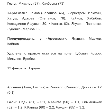
Голы:
Микулец (37), Хилбрыхт (73).
«Арсенал»:
Шамов (Левашов, 46), Бьёрнстрём, Илюхин,
Хагуш, Аджоев (Степанов, 78), Кайнов, Хабибов,
Костадинов (Чаушич, 30; К.Кангва, 62), Якушин, Панченко,
Луценко (Марков, 62).
Предупреждены у «Арсенала»:
Якушин, Марков,
Кайнов.
Удалены
с правом остаться на поле: Кубович, Комор,
Микулец, Вробел.
12 февраля, Турция.
Арсенал (Тула, Россия) – Раннерс (Раннерс, Дания) – 3:2
(0:1).
Голы:
Одей (31) – 0:1, К.Кангва (50) – 1:1, Симмельхак
(52) – 1:2, К.Кангва (60) – 2:2, Чаушич (85) – 3:2.