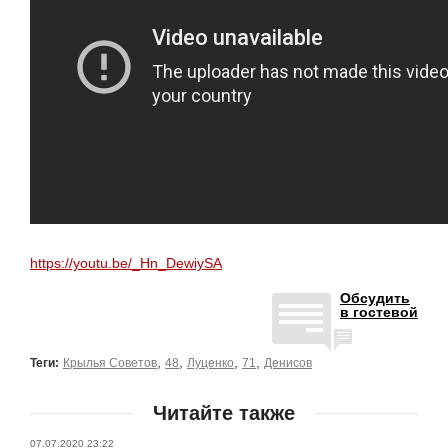
https://youtu.be/_Hn_DewiySA
Обсудить
в гостевой
,
,
,
,
Теги:
Крылья Советов
48
Луценко
71
Денисов
Читайте также
07.07.2020 23:22