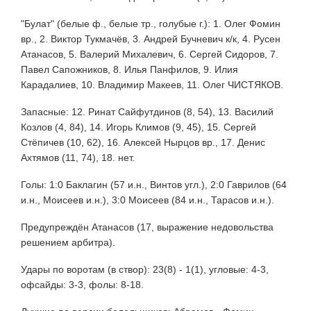
"Булат" (белые ф., белые тр., голубые г.): 1. Олег Фомин
вр., 2. Виктор Тукмачёв, 3. Андрей Бучневич к/к, 4. Русен
Атанасов, 5. Валерий Михалевич, 6. Сергей Сидоров, 7.
Павел Сапожников, 8. Илья Панфилов, 9. Илия
Карадалиев, 10. Владимир Макеев, 11. Олег ЧИСТЯКОВ.
Запасные: 12. Ринат Сайфутдинов (8, 54), 13. Василий
Козлов (4, 84), 14. Игорь Климов (9, 45), 15. Сергей
Стёпичев (10, 62), 16. Алексей Нырцов вр., 17. Денис
Ахтямов (11, 74), 18. нет.
Голы: 1:0 Баклагин (57 и.н., Винтов угл.), 2:0 Гаврилов (64
и.н., Моисеев и.н.), 3:0 Моисеев (84 и.н., Тарасов и.н.).
Предупреждён Атанасов (17, выражение недовольства
решением арбитра).
Удары по воротам (в створ): 23(8) - 1(1), угловые: 4-3,
офсайды: 3-3, фолы: 8-18.