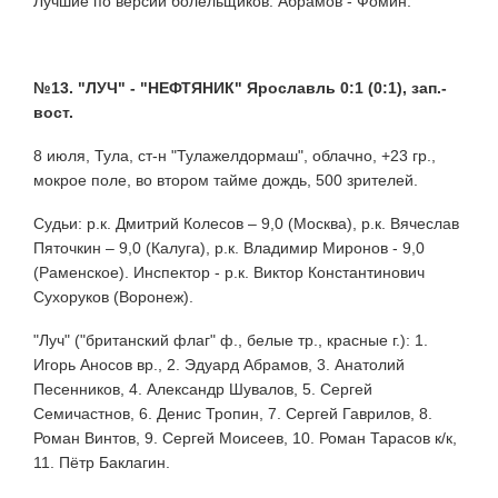
Лучшие по версии болельщиков: Абрамов - Фомин.
№13. "ЛУЧ" - "НЕФТЯНИК" Ярославль 0:1 (0:1), зап.-
вост.
8 июля, Тула, ст-н "Тулажелдормаш", облачно, +23 гр.,
мокрое поле, во втором тайме дождь, 500 зрителей.
Судьи: р.к. Дмитрий Колесов – 9,0 (Москва), р.к. Вячеслав
Пяточкин – 9,0 (Калуга), р.к. Владимир Миронов - 9,0
(Раменское). Инспектор - р.к. Виктор Константинович
Сухоруков (Воронеж).
"Луч" ("британский флаг" ф., белые тр., красные г.): 1.
Игорь Аносов вр., 2. Эдуард Абрамов, 3. Анатолий
Песенников, 4. Александр Шувалов, 5. Сергей
Семичастнов, 6. Денис Тропин, 7. Сергей Гаврилов, 8.
Роман Винтов, 9. Сергей Моисеев, 10. Роман Тарасов к/к,
11. Пётр Баклагин.