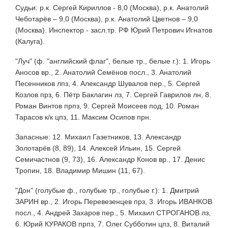
Судьи: р.к. Сергей Кириллов - 8,0 (Москва), р.к. Анатолий
Чеботарёв – 9,0 (Москва), р.к. Анатолий Цветнов – 9,0
(Москва). Инспектор - засл.тр. РФ Юрий Петрович Игнатов
(Калуга).
"Луч" (ф. "английский флаг", белые тр., белые г.): 1. Игорь
Аносов вр., 2. Анатолий Семёнов посл., 3. Анатолий
Песенников лпз, 4. Александр Шувалов пер., 5. Сергей
Козлов прз, 6. Пётр Баклагин лз, 7. Сергей Гаврилов лн, 8.
Роман Винтов прпз, 9. Сергей Моисеев под, 10. Роман
Тарасов к/к цпз, 11. Максим Осипов прн.
Запасные: 12. Михаил Газетников, 13. Александр
Золотарёв (8, 89), 14. Алексей Ильин, 15. Сергей
Семичастнов (9, 73), 16. Александр Конов вр., 17. Денис
Тропин, 18. Владимир Мишин (11, 67).
"Дон" (голубые ф., голубые тр., голубые г.): 1. Дмитрий
ЗАРИН вр., 2. Игорь Перевезенцев прз, 3. Игорь ИВАНКОВ
посл., 4. Андрей Захаров пер., 5. Михаил СТРОГАНОВ лз,
6. Юрий КУРАКОВ прпз, 7. Олег Субботин цпз, 8. Виталий