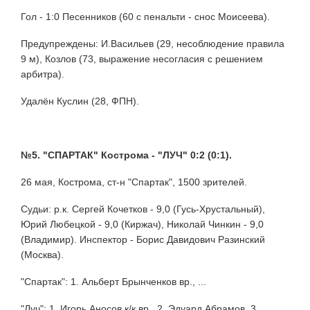
Гол - 1:0 Песенников (60 с пенальти - снос Моисеева).
Предупреждены: И.Васильев (29, несоблюдение правила
9 м), Козлов (73, выражение несогласия с решением
арбитра).
Удалён Куслин (28, ФПН).
№5. "СПАРТАК" Кострома - "ЛУЧ" 0:2 (0:1).
26 мая, Кострома, ст-н "Спартак", 1500 зрителей.
Судьи: р.к. Сергей Кочетков - 9,0 (Гусь-Хрустальный),
Юрий Любецкой - 9,0 (Киржач), Николай Чинкин - 9,0
(Владимир). Инспектор - Борис Давидович Разинский
(Москва).
"Спартак": 1. Альберт Брынченков вр., ...
"Луч": 1. Игорь Аносов к/к вр., 2. Эдуард Абрамов, 3.