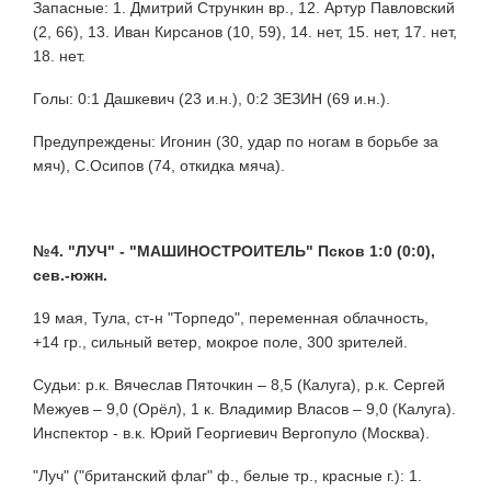
Запасные: 1. Дмитрий Стрункин вр., 12. Артур Павловский
(2, 66), 13. Иван Кирсанов (10, 59), 14. нет, 15. нет, 17. нет,
18. нет.
Голы: 0:1 Дашкевич (23 и.н.), 0:2 ЗЕЗИН (69 и.н.).
Предупреждены: Игонин (30, удар по ногам в борьбе за
мяч), С.Осипов (74, откидка мяча).
№4. "ЛУЧ" - "МАШИНОСТРОИТЕЛЬ" Псков 1:0 (0:0),
сев.-южн.
19 мая, Тула, ст-н "Торпедо", переменная облачность,
+14 гр., сильный ветер, мокрое поле, 300 зрителей.
Судьи: р.к. Вячеслав Пяточкин – 8,5 (Калуга), р.к. Сергей
Межуев – 9,0 (Орёл), 1 к. Владимир Власов – 9,0 (Калуга).
Инспектор - в.к. Юрий Георгиевич Вергопуло (Москва).
"Луч" ("британский флаг" ф., белые тр., красные г.): 1.