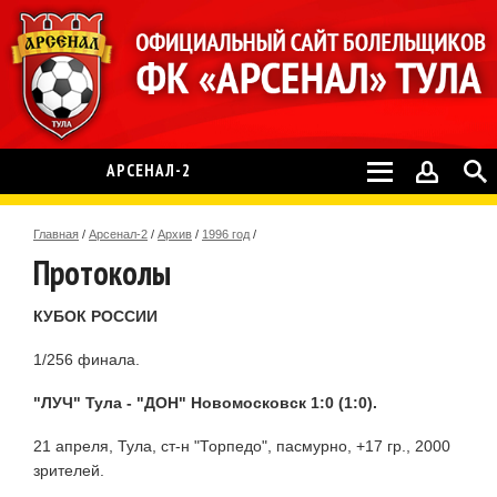
АРСЕНАЛ-2
Главная
/
Арсенал-2
/
Архив
/
1996 год
/
Протоколы
КУБОК РОССИИ
1/256 финала.
"ЛУЧ" Тула - "ДОН" Новомосковск 1:0 (1:0).
21 апреля, Тула, ст-н "Торпедо", пасмурно, +17 гр., 2000
зрителей.