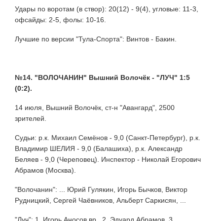
Удары по воротам (в створ): 20(12) - 9(4), угловые: 11-3,
офсайды: 2-5, фолы: 10-16.
Лучшие по версии "Тула-Спорта": Винтов - Бакин.
№14. "ВОЛОЧАНИН" Вышний Волочёк - "ЛУЧ" 1:5
(0:2).
14 июля, Вышний Волочёк, ст-н "Авангард", 2500
зрителей.
Судьи: р.к. Михаил Семёнов - 9,0 (Санкт-Петербург), р.к.
Владимир ШЕЛИЯ - 9,0 (Балашиха), р.к. Александр
Беляев - 9,0 (Череповец). Инспектор - Николай Егорович
Абрамов (Москва).
"Волочанин": ... Юрий Гулякин, Игорь Бычков, Виктор
Рудницкий, Сергей Чаёвников, Альберт Саркисян, ...
"Луч": 1. Игорь Аносов вр., 2. Эдуард Абрамов, 3.