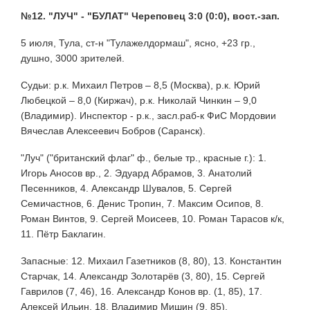
№12. "ЛУЧ" - "БУЛАТ" Череповец 3:0 (0:0), вост.-зап.
5 июля, Тула, ст-н "Тулажелдормаш", ясно, +23 гр.,
душно, 3000 зрителей.
Судьи: р.к. Михаил Петров – 8,5 (Москва), р.к. Юрий
Любецкой – 8,0 (Киржач), р.к. Николай Чинкин – 9,0
(Владимир). Инспектор - р.к., засл.раб-к ФиС Мордовии
Вячеслав Алексеевич Бобров (Саранск).
"Луч" ("британский флаг" ф., белые тр., красные г.): 1.
Игорь Аносов вр., 2. Эдуард Абрамов, 3. Анатолий
Песенников, 4. Александр Шувалов, 5. Сергей
Семичастнов, 6. Денис Тропин, 7. Максим Осипов, 8.
Роман Винтов, 9. Сергей Моисеев, 10. Роман Тарасов к/к,
11. Пётр Баклагин.
Запасные: 12. Михаил Газетников (8, 80), 13. Константин
Старчак, 14. Александр Золотарёв (3, 80), 15. Сергей
Гаврилов (7, 46), 16. Александр Конов вр. (1, 85), 17.
Алексей Ильин, 18. Владимир Мишин (9, 85).