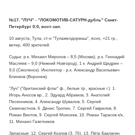
№17. "ЛУЧ" - "ЛОКОМОТИВ-САТУРН-дубль" Санкт-
Петербург 0:0, вост-зап.
10 августа, Тула, ст-н "Тулажелдормаш", ясно, +21 гр.,
ветер, 400 зрителей.
Судьи: р.к. Михаил Миронов – 8,5 (Москва), р.к. Геннадий
Масляев – 9,0 (Нижний Новгород), 1 к. Андрей Щедрин –
9,0 (Смоленск). Инспектор - р.к. Александр Васильевич
Блинков (Воронеж).
"Луч" ("британский флаг" ф., белые тр., красные г.): 1.
Игорь Аносов вр., 2. Эдуард Абрамов, 3. Анатолий
Песенников, 4. Александр Шувалов, 5. Сергей
Семичастнов, 6. Денис Тропин, 7. Сергей Гаврилов, 8.
Роман Винтов, 9. Сергей Моисеев, 10. Роман Тарасов к/к,
11. Михаил Газетников.
Запасные: 12. Сергей Козлов (3, 75), 13. Пётр Баклагин