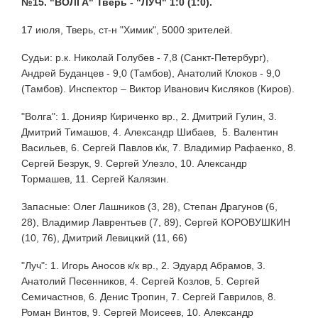
№15. "ВОЛГА" Тверь - "ЛУЧ" 1:0 (1:0).
17 июля, Тверь, ст-н "Химик", 5000 зрителей.
Судьи: р.к. Николай Голубев - 7,8 (Санкт-Петербург),
Андрей Буданцев - 9,0 (Тамбов), Анатолий Клоков - 9,0
(Тамбов). Инспектор – Виктор Иванович Кисляков (Киров).
"Волга": 1. Донияр Кириченко вр., 2. Дмитрий Гулин, 3.
Дмитрий Тимашов, 4. Александр Шибаев, 5. Валентин
Васильев, 6. Сергей Павлов к\к, 7. Владимир Рафаенко, 8.
Сергей Безрук, 9. Сергей Улезло, 10. Александр
Тормашев, 11. Сергей Калязин.
Запасные: Олег Лашников (3, 28), Степан Драгунов (6,
28), Владимир Лаврентьев (7, 89), Сергей КОРОВУШКИН
(10, 76), Дмитрий Левицкий (11, 66)
"Луч": 1. Игорь Аносов к/к вр., 2. Эдуард Абрамов, 3.
Анатолий Песенников, 4. Сергей Козлов, 5. Сергей
Семичастнов, 6. Денис Тропин, 7. Сергей Гаврилов, 8.
Роман Винтов, 9. Сергей Моисеев, 10. Александр