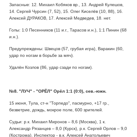
Запасные: 12. Михаил Кобяков вр., 13. Андрей Кулешов,
14. Сергей Чурсин (7, 52), 15. Олег Киселёв (10, 88), 16.
Алексей ДУРАКОВ, 17. Алексей Медведев, 18. нет.
Голы: 1:0 Песенников (11 и.г., Тарасов и.н.), 1:1 Пинин (68
и.н.).
Предупреждены: Швецов (57, грубая игра), Варакин (60,
удар по ногам в борьбе за мяч).
Удалён Козлов (86, удар сзади по ногам).
№8. "ЛУЧ" - "ОРЁЛ" Орёл 1:1 (0:0), сев.-южн.
15 июня, Тула, ст-н "Торпедо", пасмурно, +17 гр.,
безветрие, дождь, мокрое поле, 600 зрителей.
Судьи: р.к. Михаил Миронов – 8,6 (Москва), 1 к.
Александр Рязанцев – 8,0 (Курск), р.к. Сергей Орлов – 9,0
(Кострома). Инспектор - в.к. Алексей Анатольевич