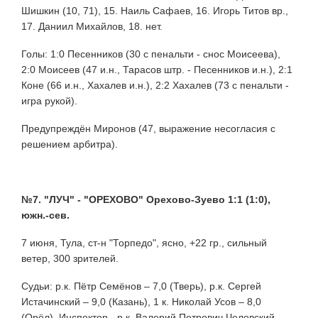
Шишкин (10, 71), 15. Наиль Сафаев, 16. Игорь Титов вр.,
17. Даниил Михайлов, 18. нет.
Голы: 1:0 Песенников (30 с пенальти - снос Моисеева),
2:0 Моисеев (47 и.н., Тарасов штр. - Песенников и.н.), 2:1
Коне (66 и.н., Хахалев и.н.), 2:2 Хахалев (73 с пенальти -
игра рукой).
Предупреждён Миронов (47, выражение несогласия с
решением арбитра).
№7. "ЛУЧ" - "ОРЕХОВО" Орехово-Зуево 1:1 (1:0),
южн.-сев.
7 июня, Тула, ст-н "Торпедо", ясно, +22 гр., сильный
ветер, 300 зрителей.
Судьи: р.к. Пётр Семёнов – 7,0 (Тверь), р.к. Сергей
Истачинский – 9,0 (Казань), 1 к. Николай Усов – 8,0
(Орёл). Инспектор - р.к. Валерий Петрович Человский