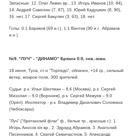
Запасные: 12. Олег Левин вр., 13. Игорь Иванов (10, 84),
14. Андрей Самохин (7, 87), 15. Юрий Кадушкин (8, 90),
16. нет, 17. Сергей Бакулин (3, 63), 18. нет.
Голы: 0:1 Бариков (69 и.г.), 1:1 Винтов (90 и.г., Абрамов
и.н.).
№9. "ЛУЧ" - "ДИНАМО" Брянск 0:0, сев.-южн.
18 июня, Тула, ст-н "Торпедо", облачно, +14 гр., сильный
ветер, мокрое поле, 300 зрителей.
Судьи: р.к. Илья Шехтман – 8,6 (Москва), р.к. Сергей
Михолап – 9,0 (Воронеж), р.к. Сергей Межуев – 9,0
(Орёл). Инспектор - р.к. Владимир Данилович Соломаха
(Чебоксары).
"Луч" ("британский флаг" ф., белые тр., красные г.): 1.
Игорь Аносов к/к вр., 2. Эдуард Абрамов, 3. Анатолий
Песенников, 4. Сергей Семичастнов, 5. Александр