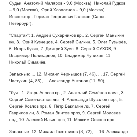
Судьи: Анатолий Маляров - 9,0 (Москва), Николай Гудков
– 9,0 (Москва), Юрий Хлопотнов – 9,0 (Москва).
Инспектор - Герман Георгиевич Галиков (Санкт-
Петербург).
"Спартак": 1. Андрей Сухарников вр., 2. Сергей Маныкин
к/к, 3. Юрий Кузнецов, 4. Сергей Силкин, 5. Олег Пузырёв,
6. Игорь Кукин, 7. Дмитрий Зуев, 8. Сергей СУХОВ, 9.
Владимир Поликарпов, 10. Владимир Чунихин, 11.
Николай Симачёв.
Запасные: ... 12. Михаил Чернышов (7, 46), ... 17. Сергей
Частухин (4, 85), ... Александр Антонов (11, 50), ...
"Луч": 1. Игорь Аносов вр., 2. Анатолий Семёнов посл., 3.
Сергей Семичастнов лпз, 4. Александр Шувалов пер., 5.
Сергей Козлов прз, 6. Пётр Баклагин лз, 7. Сергей
Гаврилов лн, 8. Роман Винтов прпз, 9. Сергей Моисеев
под, 10. Алексей Ильин цпз, 11. Максим Осипов прн.
Запасные: 12. Михаил Газетников (8, 72), ... 16. Александр