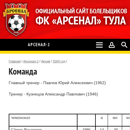
АРСЕНАЛ-2
Главная
/
Арсенал-2
/
Архив
/
2004 год
/
Команда
Главный тренер - Павлов Юрий Алексеевич (1962)
Тренер - Кузнецов Александр Павлович (1946)
чемпионат
и
мп
м
Сёмин Владимир
1986
14
-30