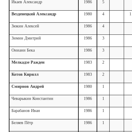
Икаев Александр
1986
5
Везденецкий Александр
1980
4
1
Зюкин Алексей
1986
4
Зимин Дмитрий
1986
3
Ониани Бека
1986
3
Мелкадзе Ражден
1983
2
Котов Кирилл
1983
2
Смирнов Андрей
1980
1
Чеварыкин Константин
1986
1
Барабанов Иван
1986
1
Беляев Пётр
1986
1