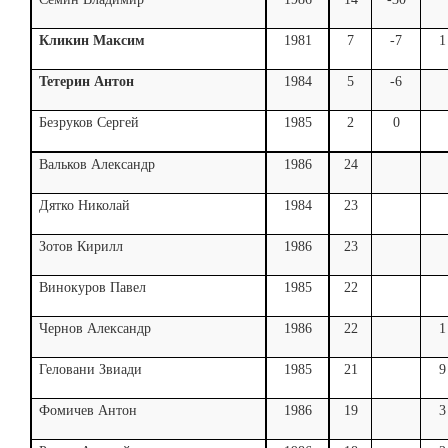
Кликин Максим
1981
7
-7
1
Тетерин Антон
1984
5
-6
Безруков Сергей
1985
2
0
Вальков Александр
1986
24
Дятко Николай
1984
23
Зотов Кирилл
1986
23
Винокуров Павел
1985
22
Чернов Александр
1986
22
1
Геловани Звиади
1985
21
9
Фомичев Антон
1986
19
3