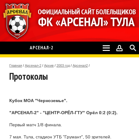
АРСЕНАЛ-2
Главная
/
Арсенал-2
/
Архив
/
2003 год
/
Арсенал2
/
Протоколы
Кубок МОА "Черноземье".
"АРСЕНАЛ-2" - "ЦЕНТР-ОРЁЛ-ГТУ" Орёл 0:2 (0:2).
Первый матч 1/8 финала.
7 мая. Тула, стадион УТБ "Грумант", 50 зрителей.