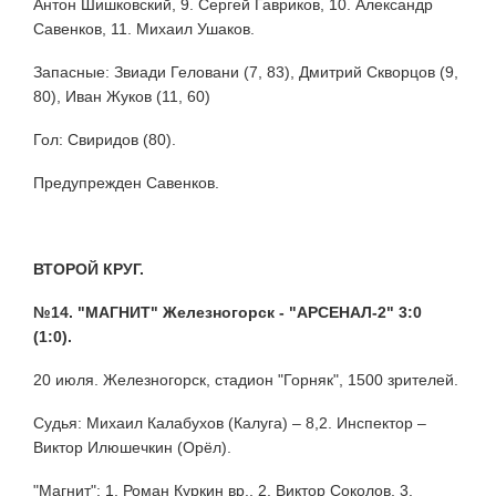
Антон Шишковский, 9. Сергей Гавриков, 10. Александр
Савенков, 11. Михаил Ушаков.
Запасные: Звиади Геловани (7, 83), Дмитрий Скворцов (9,
80), Иван Жуков (11, 60)
Гол: Свиридов (80).
Предупрежден Савенков.
ВТОРОЙ КРУГ.
№14. "МАГНИТ" Железногорск - "АРСЕНАЛ-2" 3:0
(1:0).
20 июля. Железногорск, стадион "Горняк", 1500 зрителей.
Судья: Михаил Калабухов (Калуга) – 8,2. Инспектор –
Виктор Илюшечкин (Орёл).
"Магнит": 1. Роман Куркин вр., 2. Виктор Соколов, 3.